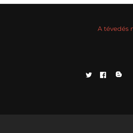
A tévedés 
twitter
faceboo
blo