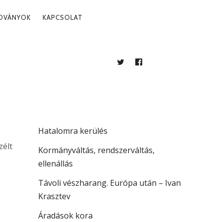
ADVÁNYOK
KAPCSOLAT
N
TWITTER
FACEBOOK
BLOG
LEGUTÓBBI BEJEGYZÉSEK
. 28.
Több mint jogállamiság
Hatalomra kerülés
zélt
Kormányváltás, rendszerváltás,
ellenállás
Távoli vészharang. Európa után – Ivan
Krasztev
Áradások kora