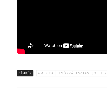
CÍMKÉK
AMERIKA
ELNÖKVÁLASZTÁS
JOE BID