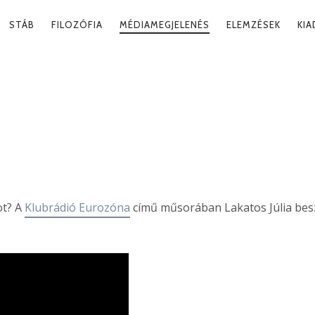
RY
STÁB
FILOZÓFIA
MÉDIAMEGJELENÉS
ELEMZÉSEK
KI
ATION
TÁS AMERIKÁBA
2020. 12
ot? A
Klubrádió Eurozóna
című műsorában
Lakatos
Júlia
bes