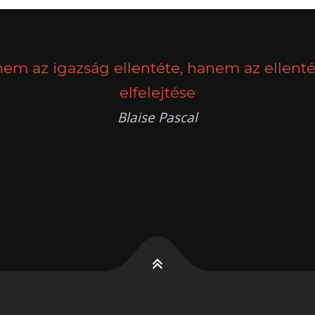
nem az igazság ellentéte, hanem az ellenté
elfelejtése
Blaise Pascal
k
g