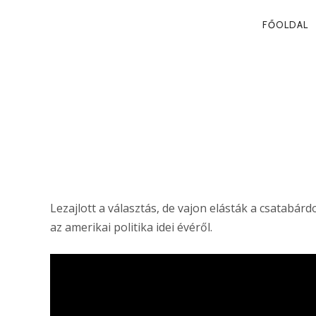
PRIMA
FŐOLDAL
NAVIG
KORSZAKVÁL
Lakatos Júlia
Lezajlott a választás, de vajon elásták a csatabárd
az amerikai politika idei évéről.