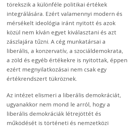
törekszik a különféle politikai értékek
integrálására. Ezért valamennyi modern és
mérsékelt ideológia iránt nyitott és azok
közül nem kíván egyet kiválasztani és azt
zászlajára tűzni. A cég munkatársai a
liberális, a konzervatív, a szociáldemokrata,
a zöld és egyéb értékekre is nyitottak, éppen
ezért megnyilatkozásai nem csak egy
értékrendszert tükröznek.
Az intézet elismeri a liberális demokráciát,
ugyanakkor nem mond le arról, hogy a
liberális demokráciák létrejöttét és
működését is történeti és nemzetközi
összehasonlításnak vesse alá, és ennek