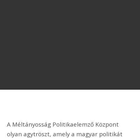
A Méltányosság Politikaelemző Központ
olyan agytröszt, amely a magyar politikát