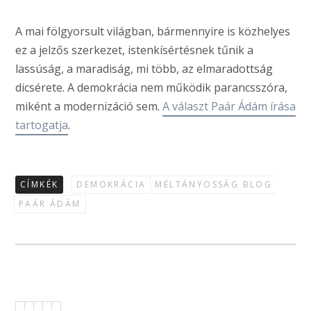
A mai fölgyorsult világban, bármennyire is közhelyes
ez a jelzős szerkezet, istenkísértésnek tűnik a
lassúság, a maradiság, mi több, az elmaradottság
dicsérete. A demokrácia nem működik parancsszóra,
miként a modernizáció sem.
A választ Paár Ádám írása
tartogatja
.
CÍMKÉK
DEMOKRÁCIA
MÉLTÁNYOSSÁG BLOG
PAÁR ÁDÁM