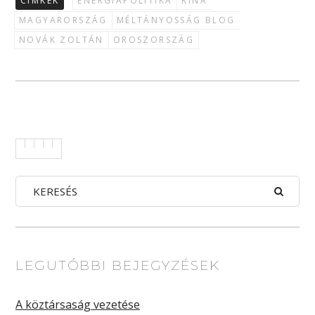
CÍMKÉK
ENERGIAPOLITIKA
KÍNA
MAGYARORSZÁG
MÉLTÁNYOSSÁG BLOG
NOVÁK ZOLTÁN
OROSZORSZÁG
LEGUTÓBBI BEJEGYZÉSEK
A köztársaság vezetése