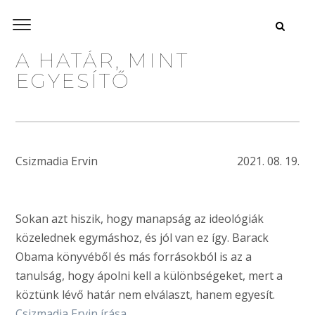
A HATÁR, MINT
EGYESÍTŐ
Csizmadia Ervin
2021. 08. 19.
Sokan azt hiszik, hogy manapság az ideológiák
közelednek egymáshoz, és jól van ez így. Barack
Obama könyvéből és más forrásokból is az a
tanulság, hogy ápolni kell a különbségeket, mert a
köztünk lévő határ nem elválaszt, hanem egyesít.
Csizmadia Ervin írása.