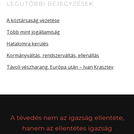
LEGUTÓBBI BEJEGYZÉSEK
A köztársaság vezetése
Több mint jogállamiság
Hatalomra kerülés
Kormányváltás, rendszerváltás, ellenállás
Távoli vészharang. Európa után – Ivan Krasztev
A tévedés nem az igazság ellentéte,
hanem az ellentétes igazság