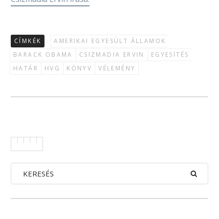
CÍMKÉK
AMERIKAI EGYESÜLT ÁLLAMOK
BARACK OBAMA
CSIZMADIA ERVIN
EGYESÍTÉS
HATÁR
HVG
KÖNYV
VÉLEMÉNY