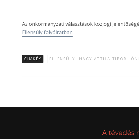
Az önkormányzati választások közjogi jelentőség
Ellensúly folyóiratban
.
CÍMKÉK
ELLENSÚLY
NAGY ATTILA TIBOR
ÖN
A tévedés 