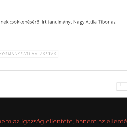
ének csökkenéséről írt tanulmányt
Nagy
Attila
Tibor
az
KORMÁNYZATI VÁLASZTÁS
nem az igazság ellentéte, hanem az ellenté