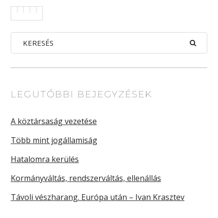
LEGUTÓBBI BEJEGYZÉSEK
A köztársaság vezetése
Több mint jogállamiság
Hatalomra kerülés
Kormányváltás, rendszerváltás, ellenállás
Távoli vészharang. Európa után – Ivan Krasztev