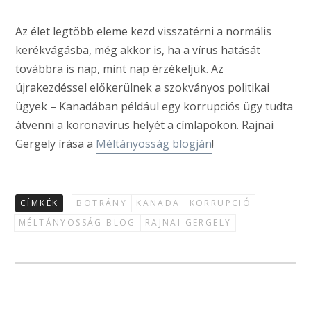
Az élet legtöbb eleme kezd visszatérni a normális
kerékvágásba, még akkor is, ha a vírus hatását
továbbra is nap, mint nap érzékeljük. Az
újrakezdéssel előkerülnek a szokványos politikai
ügyek – Kanadában például egy korrupciós ügy tudta
átvenni a koronavírus helyét a címlapokon. Rajnai
Gergely írása a
Méltányosság blogján
!
CÍMKÉK
BOTRÁNY
KANADA
KORRUPCIÓ
MÉLTÁNYOSSÁG BLOG
RAJNAI GERGELY