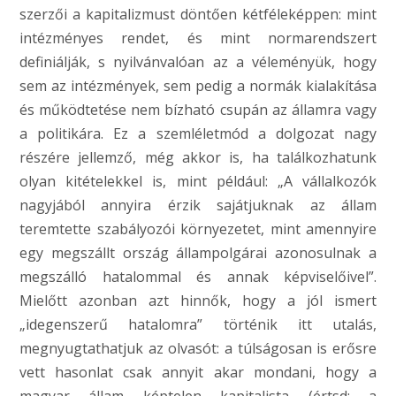
szerzői a kapitalizmust döntően kétféleképpen: mint
intézményes rendet, és mint normarendszert
definiálják, s nyilvánvalóan az a véleményük, hogy
sem az intézmények, sem pedig a normák kialakítása
és működtetése nem bízható csupán az államra vagy
a politikára. Ez a szemléletmód a dolgozat nagy
részére jellemző, még akkor is, ha találkozhatunk
olyan kitételekkel is, mint például: „A vállalkozók
nagyjából annyira érzik sajátjuknak az állam
teremtette szabályozói környezetet, mint amennyire
egy megszállt ország állampolgárai azonosulnak a
megszálló hatalommal és annak képviselőivel”.
Mielőtt azonban azt hinnők, hogy a jól ismert
„idegenszerű hatalomra” történik itt utalás,
megnyugtathatjuk az olvasót: a túlságosan is erősre
vett hasonlat csak annyit akar mondani, hogy a