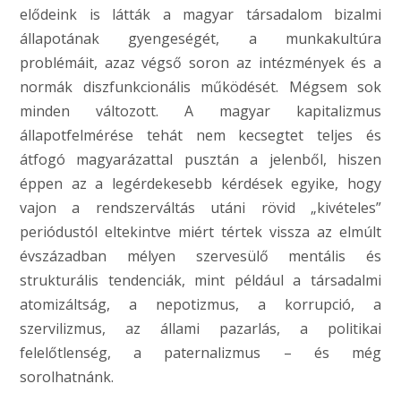
elődeink is látták a magyar társadalom bizalmi
állapotának gyengeségét, a munkakultúra
problémáit, azaz végső soron az intézmények és a
normák diszfunkcionális működését. Mégsem sok
minden változott. A magyar kapitalizmus
állapotfelmérése tehát nem kecsegtet teljes és
átfogó magyarázattal pusztán a jelenből, hiszen
éppen az a legérdekesebb kérdések egyike, hogy
vajon a rendszerváltás utáni rövid „kivételes”
periódustól eltekintve miért tértek vissza az elmúlt
évszázadban mélyen szervesülő mentális és
strukturális tendenciák, mint például a társadalmi
atomizáltság, a nepotizmus, a korrupció, a
szervilizmus, az állami pazarlás, a politikai
felelőtlenség, a paternalizmus – és még
sorolhatnánk.