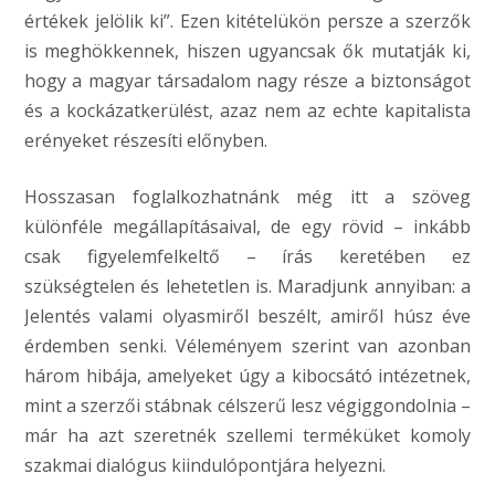
értékek jelölik ki”. Ezen kitételükön persze a szerzők
is meghökkennek, hiszen ugyancsak ők mutatják ki,
hogy a magyar társadalom nagy része a biztonságot
és a kockázatkerülést, azaz nem az echte kapitalista
erényeket részesíti előnyben.
Hosszasan foglalkozhatnánk még itt a szöveg
különféle megállapításaival, de egy rövid – inkább
csak figyelemfelkeltő – írás keretében ez
szükségtelen és lehetetlen is. Maradjunk annyiban: a
Jelentés valami olyasmiről beszélt, amiről húsz éve
érdemben senki. Véleményem szerint van azonban
három hibája, amelyeket úgy a kibocsátó intézetnek,
mint a szerzői stábnak célszerű lesz végiggondolnia –
már ha azt szeretnék szellemi terméküket komoly
szakmai dialógus kiindulópontjára helyezni.