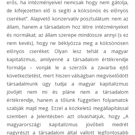
erős, ha intézményeivel nemcsak hogy nem gátolja,
de kifejezetten elő is segíti a kölcsönös és előnyös
cseréket”. Alapvető konzervatív posztulátum: nem az
állam, hanem a társadalom hoz létre intézményeket
és normákat; az állam szerepe mindössze annyi (s ez
nem kevés), hogy ne béklyózza meg a kölcsönösen
előnyös cseréket. Olyan lesz tehát a magyar
kapitalizmus, amilyenné a társadalom értékrendje
formálja – vonják le a szerzők a zavarba ejtő
következtetést, mert hiszen válságban megviselődött
társadalmunk úgy tudja: a magyar kapitalizmus
jövőjét nem mi és pláne nem a társadalom
értékrendje, hanem a tőlünk független folyamatok
szabják majd meg. Ezzel a közkeletű megállapítással
szemben a Jelentésben azt olvashatjuk, hogy „A
magyarországi kapitalizmus jövőbeli medrét
nagyrészt a társadalom által vallott legfontosabb