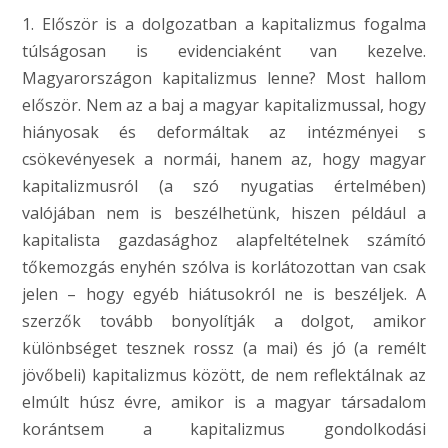
1. Először is a dolgozatban a kapitalizmus fogalma
túlságosan is evidenciaként van kezelve.
Magyarországon kapitalizmus lenne? Most hallom
először. Nem az a baj a magyar kapitalizmussal, hogy
hiányosak és deformáltak az intézményei s
csökevényesek a normái, hanem az, hogy magyar
kapitalizmusról (a szó nyugatias értelmében)
valójában nem is beszélhetünk, hiszen például a
kapitalista gazdasághoz alapfeltételnek számító
tőkemozgás enyhén szólva is korlátozottan van csak
jelen – hogy egyéb hiátusokról ne is beszéljek. A
szerzők tovább bonyolítják a dolgot, amikor
különbséget tesznek rossz (a mai) és jó (a remélt
jövőbeli) kapitalizmus között, de nem reflektálnak az
elmúlt húsz évre, amikor is a magyar társadalom
korántsem a kapitalizmus gondolkodási