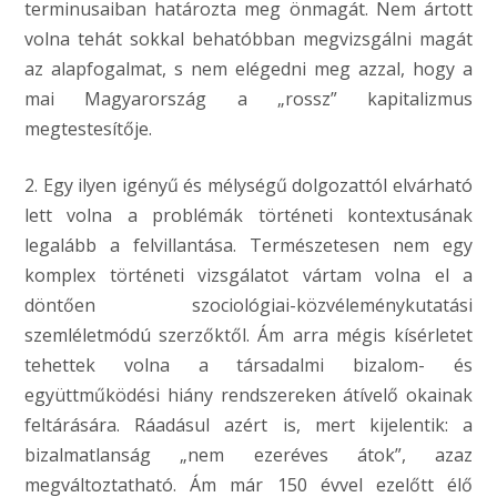
terminusaiban határozta meg önmagát. Nem ártott
volna tehát sokkal behatóbban megvizsgálni magát
az alapfogalmat, s nem elégedni meg azzal, hogy a
mai Magyarország a „rossz” kapitalizmus
megtestesítője.
2. Egy ilyen igényű és mélységű dolgozattól elvárható
lett volna a problémák történeti kontextusának
legalább a felvillantása. Természetesen nem egy
komplex történeti vizsgálatot vártam volna el a
döntően szociológiai-közvéleménykutatási
szemléletmódú szerzőktől. Ám arra mégis kísérletet
tehettek volna a társadalmi bizalom- és
együttműködési hiány rendszereken átívelő okainak
feltárására. Ráadásul azért is, mert kijelentik: a
bizalmatlanság „nem ezeréves átok”, azaz
megváltoztatható. Ám már 150 évvel ezelőtt élő