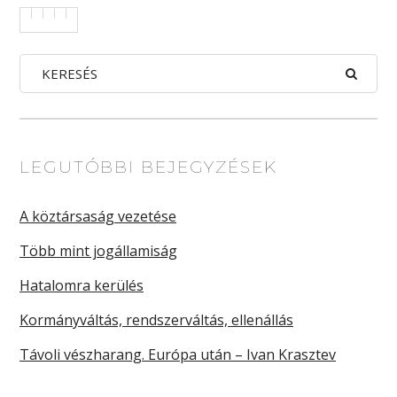
LEGUTÓBBI BEJEGYZÉSEK
A köztársaság vezetése
Több mint jogállamiság
Hatalomra kerülés
Kormányváltás, rendszerváltás, ellenállás
Távoli vészharang. Európa után – Ivan Krasztev