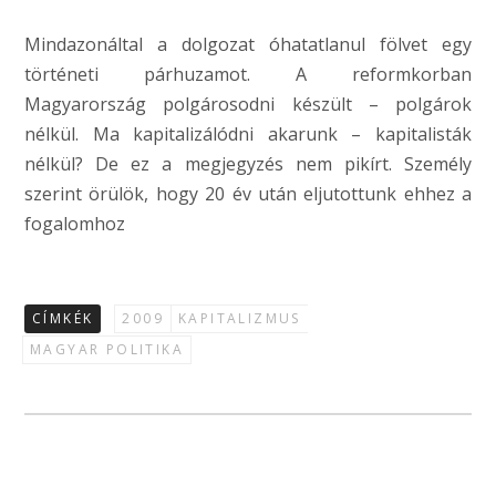
Mindazonáltal a dolgozat óhatatlanul fölvet egy
történeti párhuzamot. A reformkorban
Magyarország polgárosodni készült – polgárok
nélkül. Ma kapitalizálódni akarunk – kapitalisták
nélkül? De ez a megjegyzés nem pikírt. Személy
szerint örülök, hogy 20 év után eljutottunk ehhez a
fogalomhoz
CÍMKÉK
2009
KAPITALIZMUS
MAGYAR POLITIKA