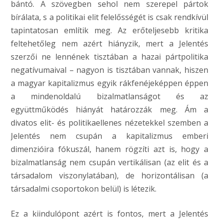
bántó. A szövegben sehol nem szerepel pártok
bírálata, s a politikai elit felelősségét is csak rendkívül
tapintatosan említik meg. Az erőteljesebb kritika
feltehetőleg nem azért hiányzik, mert a Jelentés
szerzői ne lennének tisztában a hazai pártpolitika
negatívumaival – nagyon is tisztában vannak, hiszen
a magyar kapitalizmus egyik rákfenéjeképpen éppen
a mindenoldalú bizalmatlanságot és az
együttműködés hiányát határozzák meg. Ám a
divatos elit- és politikaellenes nézetekkel szemben a
Jelentés nem csupán a kapitalizmus emberi
dimenzióira fókuszál, hanem rögzíti azt is, hogy a
bizalmatlanság nem csupán vertikálisan (az elit és a
társadalom viszonylatában), de horizontálisan (a
társadalmi csoportokon belül) is létezik.
Ez a kiindulópont azért is fontos, mert a Jelentés