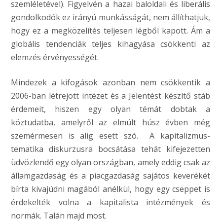
szemléletével). Figyelvén a hazai baloldali és liberális
gondolkodók ez irányú munkásságát, nem állíthatjuk,
hogy ez a megközelítés teljesen légből kapott. Ám a
globális tendenciák teljes kihagyása csökkenti az
elemzés érvényességét.
Mindezek a kifogások azonban nem csökkentik a
2006-ban létrejött intézet és a Jelentést készítő stáb
érdemeit, hiszen egy olyan témát dobtak a
köztudatba, amelyről az elmúlt húsz évben még
szemérmesen is alig esett szó. A kapitalizmus-
tematika diskurzusra bocsátása tehát kifejezetten
üdvözlendő egy olyan országban, amely eddig csak az
államgazdaság és a piacgazdaság sajátos keverékét
bírta kivajúdni magából anélkül, hogy egy cseppet is
érdekelték volna a kapitalista intézmények és
normák. Talán majd most.