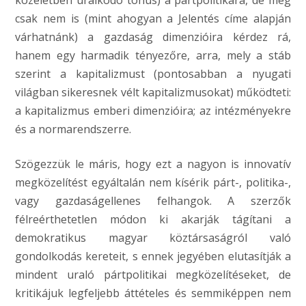
közéletben uralkodó tónus) a pártpolitikára, de még
csak nem is (mint ahogyan a Jelentés címe alapján
várhatnánk) a gazdaság dimenzióira kérdez rá,
hanem egy harmadik tényezőre, arra, mely a stáb
szerint a kapitalizmust (pontosabban a nyugati
világban sikeresnek vélt kapitalizmusokat) működteti:
a kapitalizmus emberi dimenzióira; az intézményekre
és a normarendszerre.
Szögezzük le máris, hogy ezt a nagyon is innovatív
megközelítést egyáltalán nem kísérik párt-, politika-,
vagy gazdaságellenes felhangok. A szerzők
félreérthetetlen módon ki akarják tágítani a
demokratikus magyar köztársaságról való
gondolkodás kereteit, s ennek jegyében elutasítják a
mindent uraló pártpolitikai megközelítéseket, de
kritikájuk legfeljebb áttételes és semmiképpen nem