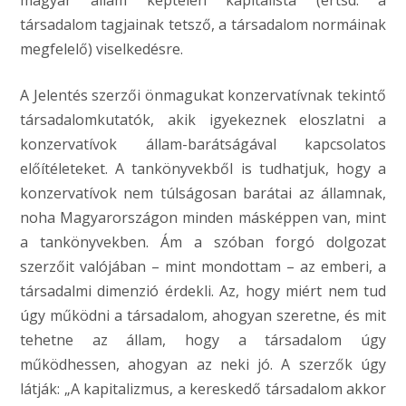
magyar állam képtelen kapitalista (értsd: a
társadalom tagjainak tetsző, a társadalom normáinak
megfelelő) viselkedésre.
A Jelentés szerzői önmagukat konzervatívnak tekintő
társadalomkutatók, akik igyekeznek eloszlatni a
konzervatívok állam-barátságával kapcsolatos
előítéleteket. A tankönyvekből is tudhatjuk, hogy a
konzervatívok nem túlságosan barátai az államnak,
noha Magyarországon minden másképpen van, mint
a tankönyvekben. Ám a szóban forgó dolgozat
szerzőit valójában – mint mondottam – az emberi, a
társadalmi dimenzió érdekli. Az, hogy miért nem tud
úgy működni a társadalom, ahogyan szeretne, és mit
tehetne az állam, hogy a társadalom úgy
működhessen, ahogyan az neki jó. A szerzők úgy
látják: „A kapitalizmus, a kereskedő társadalom akkor