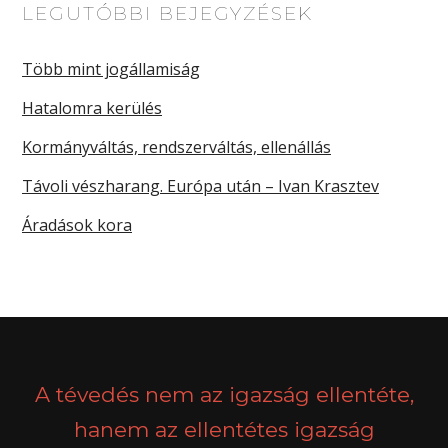
LEGUTÓBBI BEJEGYZÉSEK
Több mint jogállamiság
Hatalomra kerülés
Kormányváltás, rendszerváltás, ellenállás
Távoli vészharang. Európa után – Ivan Krasztev
Áradások kora
A tévedés nem az igazság ellentéte,
hanem az ellentétes igazság