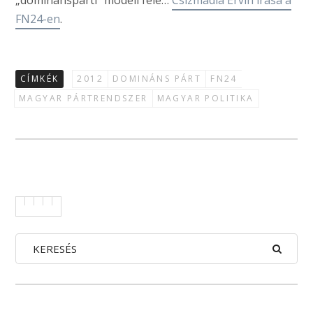
„dominánspárti” modell felé…
Csizmadia Ervin írása a
FN24-en
.
CÍMKÉK
2012
DOMINÁNS PÁRT
FN24
MAGYAR PÁRTRENDSZER
MAGYAR POLITIKA