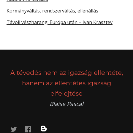
Kormányváltás, rendszerváltás, ellenállás
Távoli vészharang. Európa után – Ivan Krasztev
A tévedés nem az igazság ellentéte,
hanem az ellentétes igazság
elfelejtése
Blaise Pascal
twitter
facebook
blog