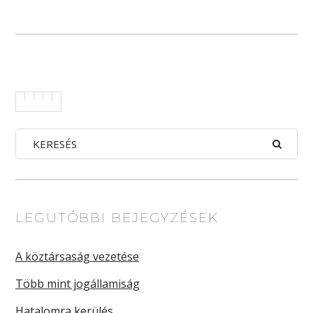
LEGUTÓBBI BEJEGYZÉSEK
A köztársaság vezetése
Több mint jogállamiság
Hatalomra kerülés