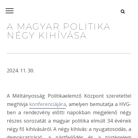
A MAGYAR POLITIKA
NÉGY KIHÍVÁSA
2024. 11. 30.
A Méltányosság Politikaelemző Központ szeretettel
meghívja
konferenciájára
, amelyen bemutatja a HVG-
ben a rendezvény előtti napokban megjelenő négy
részes sorozatát a magyar politika elmúlt 34 évének
négy fő kihívásáról. A négy kihívás: a nyugatosodás, a
demokratizáció, a pártfejlődés és a történelem