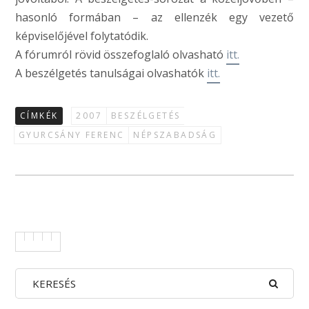
hasonló formában – az ellenzék egy vezető
képviselőjével folytatódik.
A fórumról rövid összefoglaló olvasható
itt.
A beszélgetés tanulságai olvashatók
itt.
CÍMKÉK
2007
BESZÉLGETÉS
GYURCSÁNY FERENC
NÉPSZABADSÁG