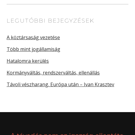
LEGUTÓBBI BEJEGYZÉSEK
A köztársaság vezetése
Több mint jogállamiság
Hatalomra kerülés
Kormányváltás, rendszerváltás, ellenállás
Távoli vészharang. Európa után – Ivan Krasztev