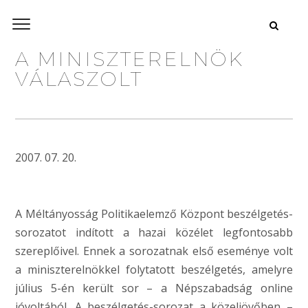
A MINISZTERELNÖK
VÁLASZOLT
2007. 07. 20.
A Méltányosság Politikaelemző Központ beszélgetés-
sorozatot indított a hazai közélet legfontosabb
szereplőivel. Ennek a sorozatnak első eseménye volt
a miniszterelnökkel folytatott beszélgetés, amelyre
július 5-én került sor – a Népszabadság online
jóvoltából. A beszélgetés-sorozat a közeljövőben –