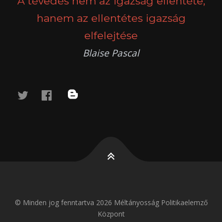
A tévedés nem az igazság ellentéte,
hanem az ellentétes igazság
elfelejtése
Blaise Pascal
twitter
facebook
blog
© Minden jog fenntartva 2026 Méltányosság Politikaelemző
Központ