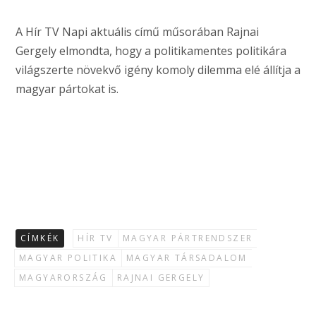
A Hír TV Napi aktuális című műsorában Rajnai
Gergely elmondta, hogy a politikamentes politikára
világszerte növekvő igény komoly dilemma elé állítja a
magyar pártokat is.
CÍMKÉK
HÍR TV
MAGYAR PÁRTRENDSZER
MAGYAR POLITIKA
MAGYAR TÁRSADALOM
MAGYARORSZÁG
RAJNAI GERGELY