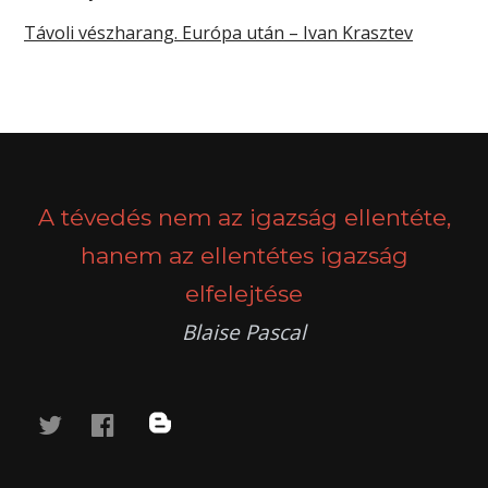
Távoli vészharang. Európa után – Ivan Krasztev
A tévedés nem az igazság ellentéte,
hanem az ellentétes igazság
elfelejtése
Blaise Pascal
twitter
facebook
blog