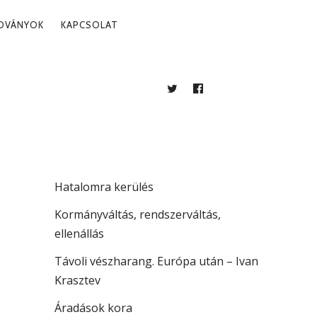
ADVÁNYOK
KAPCSOLAT
TWITTER
FACEBOOK
BLOG
LEGUTÓBBI BEJEGYZÉSEK
. 09.
Több mint jogállamiság
Hatalomra kerülés
Kormányváltás, rendszerváltás,
ellenállás
Távoli vészharang. Európa után – Ivan
Krasztev
Áradások kora