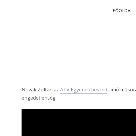
PRIMA
FŐOLDAL
NAVIG
A POLGÁRI 
Novák Zoltán
Novák Zoltán az
ATV Egyenes beszéd
című műsorá
engedetlenség.