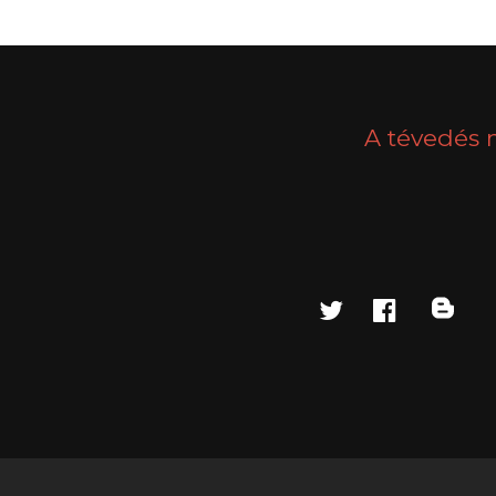
A tévedés 
twitter
faceboo
blo