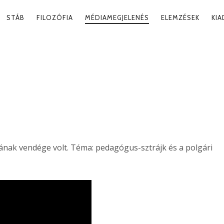
RY
STÁB
FILOZÓFIA
MÉDIAMEGJELENÉS
ELEMZÉSEK
KI
ATION
ENGEDETLENSÉG
2022. 10
nak vendége volt. Téma: pedagógus-sztrájk és a polgári