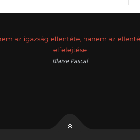
nem az igazság ellentéte, hanem az ellenté
elfelejtése
Blaise Pascal
k
g