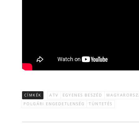
CÍMKÉK
ATV
EGYENES BESZÉD
MAGYARORS
POLGÁRI ENGEDETLENSÉG
TÜNTETÉS