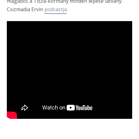
magából; a Tisza-kormány minden lépése látvány.
Csizmadia Ervin
podcastja
.