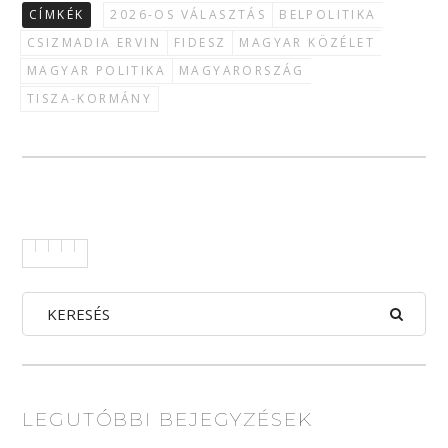
CÍMKÉK
2026-OS VÁLASZTÁS
BELPOLITIKA
CSIZMADIA ERVIN
FIDESZ
MAGYAR KÖZÉLET
MAGYAR POLITIKA
MAGYARORSZÁG
TISZA-KORMÁNY
LEGUTÓBBI BEJEGYZÉSEK