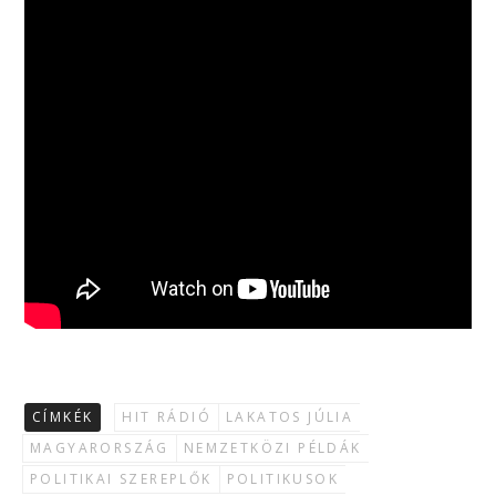
CÍMKÉK
HIT RÁDIÓ
LAKATOS JÚLIA
MAGYARORSZÁG
NEMZETKÖZI PÉLDÁK
POLITIKAI SZEREPLŐK
POLITIKUSOK