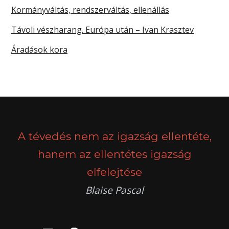
Kormányváltás, rendszerváltás, ellenállás
Távoli vészharang. Európa után – Ivan Krasztev
Áradások kora
A tévedés nem az igazság ellentéte,
hanem az ellentétes igazság
elfelejtése
Blaise Pascal