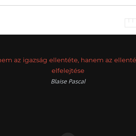
nem az igazság ellentéte, hanem az ellenté
elfelejtése
Blaise Pascal
k
g