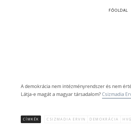
PRIMA
FŐOLDAL
NAVIG
A SZABADSÁG
Csizmadia Ervin
A demokrácia nem intézményrendszer és nem érté
Látja-e magát a magyar társadalom?
Csizmadia Erv
CÍMKÉK
CSIZMADIA ERVIN
DEMOKRÁCIA
HV