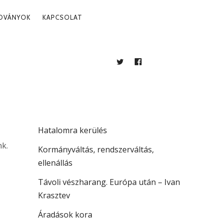
ADVÁNYOK
KAPCSOLAT
TWITTER
FACEBOOK
BLOG
LEGUTÓBBI BEJEGYZÉSEK
. 03.
Több mint jogállamiság
Hatalomra kerülés
k.
Kormányváltás, rendszerváltás,
ellenállás
Távoli vészharang. Európa után – Ivan
Krasztev
Áradások kora