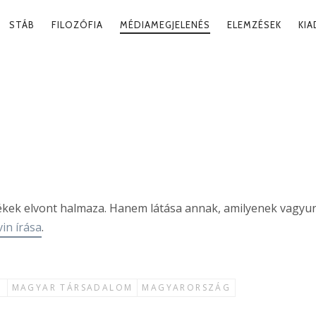
RY
STÁB
FILOZÓFIA
MÉDIAMEGJELENÉS
ELEMZÉSEK
KI
ATION
 MINT LÁTVÁNY
2023. 06
kek elvont halmaza. Hanem látása annak, amilyenek vagyun
in írása
.
G
MAGYAR TÁRSADALOM
MAGYARORSZÁG