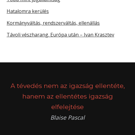
Hatalomra kerülés
Kormányváltás, rendszerváltás, ellenállás
Távoli vészharang. Európa után – Ivan Krasztev
A tévedés nem az igazság ellentéte,
hanem az ellentétes igazság
elfelejtése
Blaise Pascal