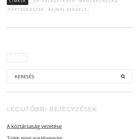
CÍMKÉK
EP-VÁLASZTÁSOK
MAGYARORSZÁG
PÁRTRENDSZER
RAJNAI GERGELY
LEGUTÓBBI BEJEGYZÉSEK
A köztársaság vezetése
Több mint jogállamiság