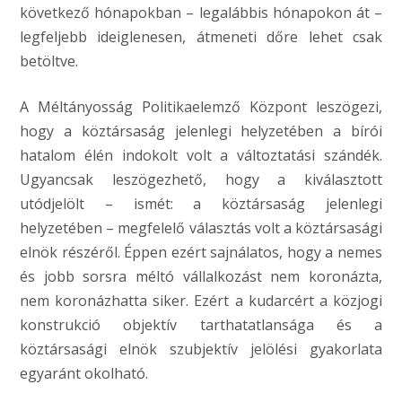
következő hónapokban – legalábbis hónapokon át –
legfeljebb ideiglenesen, átmeneti dőre lehet csak
betöltve.
A Méltányosság Politikaelemző Központ leszögezi,
hogy a köztársaság jelenlegi helyzetében a bírói
hatalom élén indokolt volt a változtatási szándék.
Ugyancsak leszögezhető, hogy a kiválasztott
utódjelölt – ismét: a köztársaság jelenlegi
helyzetében – megfelelő választás volt a köztársasági
elnök részéről. Éppen ezért sajnálatos, hogy a nemes
és jobb sorsra méltó vállalkozást nem koronázta,
nem koronázhatta siker. Ezért a kudarcért a közjogi
konstrukció objektív tarthatatlansága és a
köztársasági elnök szubjektív jelölési gyakorlata
egyaránt okolható.