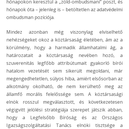
hónapokon keresztül a „zöld-ombudsmani” poszt, és
hónapok óta – jelenleg is – betöltetlen az adatvédelmi
ombudsman pozíciója.
Mindez azonban még viszonylag elviselhető
nehézségeket okoz a köztársaság életében, ám az a
körülmény, hogy a harmadik államhatalmi ág, a
határozatait a köztársaság nevében hozó, a
szuverenitás legfőbb attribútumait gyakorló bírói
hatalom vezetését sem sikerült megoldani, már
megengedhetetlen, súlyos hiba, amiért elsősorban az
alkotmány okolható, de nem kerülhető meg az
államfő morális felelőssége sem. A köztársasági
elnök rosszul megválasztott, és következetesen
végigvitt jelölési stratégiája szerepet játszik abban,
hogy a Legfelsőbb Bíróság és az Országos
Igazságszolgáltatási Tanács elnöki tisztsége a