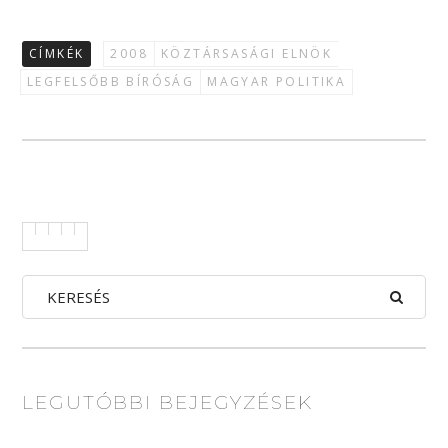
CÍMKÉK
2008
KÖZTÁRSASÁGI ELNÖK
LEGFELSŐBB BÍRÓSÁG
MAGYAR POLITIKA
LEGUTÓBBI BEJEGYZÉSEK