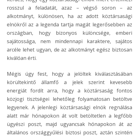
rosszul a feladatát, azaz – végső soron – az
alkotmányt, különösen, ha az adott köztársasági
elnökről az a legenda tartja magát legerősebben az
országban, hogy bizonyos különcsége, emberi
sajátossága, nem mindennapi karaktere, sajátos
arcéle lehet ugyan, de az alkotmányt egész biztosan
kiválóan érti.
Mégis úgy fest, hogy a jelöltek kiválasztásában
körültekintő államfő a jelek szerint kevesebb
energiát fordít arra, hogy a köztársaság fontos
közjogi tisztségei lehetőleg folyamatosan betöltve
legyenek. A jelenlegi köztársasági elnök regnálása
alatt már hónapokon át volt betöltetlen a legfőbb
ügyészi poszt, majd ugyancsak hónapokon át az
általános országgyűlési biztosi poszt, aztán szintén