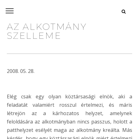
AZ ALKOTMÁNY
SZELLEME
2008. 05. 28.
Elég csak egy olyan köztársasági elnök, aki a
feladatát valamiért rosszul értelmezi, és máris
létrejön az a kárhozatos helyzet,
amelynek
feloldására az alkotmányban nincs passzus, holott a
patthelyzet esélyét maga az alkotmány kreálta. Más
kérdés, hogy egy köztársasági elnök miért értelmezi