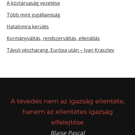
A köztársaság vezetése
Több mint jogállamiság
Hatalomra kerülés
Kormányváltás, rendszerváltás, ellenállás
Távoli vészharang. Európa után – Ivan Krasztev
A tévedés nem az igazság ellentéte,
hanem az ellentétes igazság
elfelejtése
Blaise Pascal