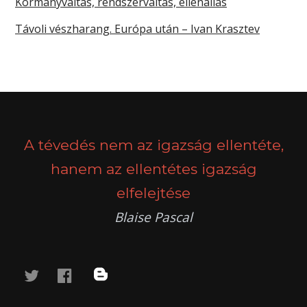
Kormányváltás, rendszerváltás, ellenállás
Távoli vészharang. Európa után – Ivan Krasztev
A tévedés nem az igazság ellentéte,
hanem az ellentétes igazság
elfelejtése
Blaise Pascal
twitter
facebook
blog