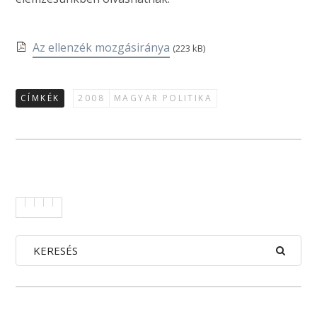
Az ellenzék mozgásiránya
(223 kB)
CÍMKÉK
2008
MAGYAR POLITIKA