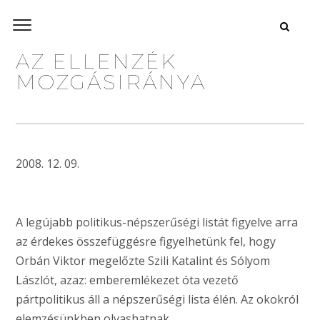
AZ ELLENZÉK
MOZGÁSIRÁNYA
2008. 12. 09.
A legújabb politikus-népszerűségi listát figyelve arra
az érdekes összefüggésre figyelhetünk fel, hogy
Orbán Viktor megelőzte Szili Katalint és Sólyom
Lászlót, azaz: emberemlékezet óta vezető
pártpolitikus áll a népszerűségi lista élén. Az okokról
elemzésünkben olvashatnak.