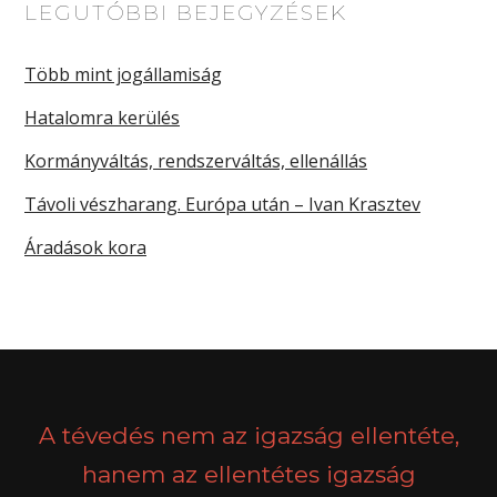
LEGUTÓBBI BEJEGYZÉSEK
Több mint jogállamiság
Hatalomra kerülés
Kormányváltás, rendszerváltás, ellenállás
Távoli vészharang. Európa után – Ivan Krasztev
Áradások kora
A tévedés nem az igazság ellentéte,
hanem az ellentétes igazság