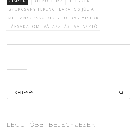
CÍMKÉK
BELPOLITIKA
ELLENZÉK
GYURCSÁNY FERENC
LAKATOS JÚLIA
MÉLTÁNYOSSÁG BLOG
ORBÁN VIKTOR
TÁRSADALOM
VÁLASZTÁS
VÁLASZTÓ
LEGUTÓBBI BEJEGYZÉSEK