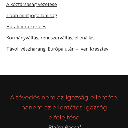
A köztársaság vezetése
Több mint jogállamiság
Hatalomra kerülés
Kormányváltás, rendszerváltás, ellenállás
Távoli vészharang. Európa után – Ivan Krasztev
A tévedés nem az igazság ellentéte,
hanem az ellentétes igazság
elfelejtése
Blaise Pascal