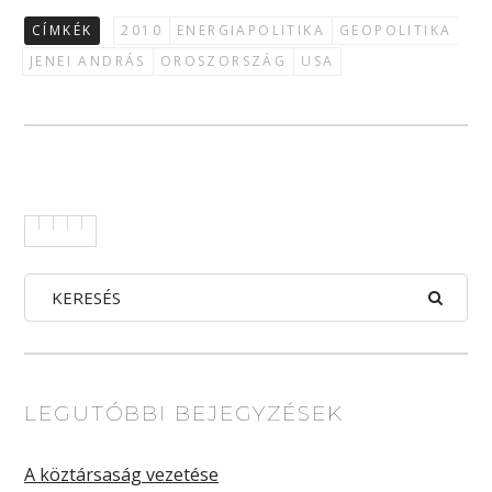
CÍMKÉK
2010
ENERGIAPOLITIKA
GEOPOLITIKA
JENEI ANDRÁS
OROSZORSZÁG
USA
LEGUTÓBBI BEJEGYZÉSEK
A köztársaság vezetése