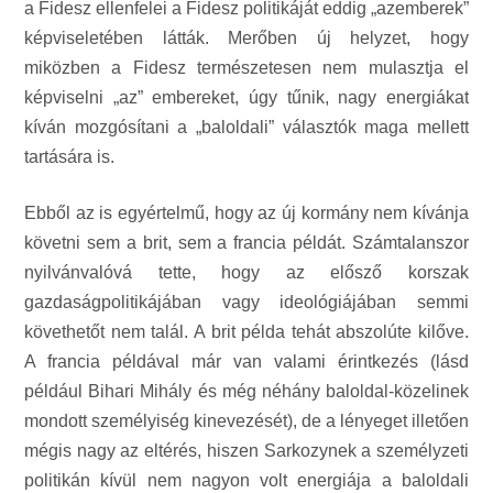
a Fidesz ellenfelei a Fidesz politikáját eddig „azemberek”
képviseletében látták. Merőben új helyzet, hogy
miközben a Fidesz természetesen nem mulasztja el
képviselni „az” embereket, úgy tűnik, nagy energiákat
kíván mozgósítani a „baloldali” választók maga mellett
tartására is.
Ebből az is egyértelmű, hogy az új kormány nem kívánja
követni sem a brit, sem a francia példát. Számtalanszor
nyilvánvalóvá tette, hogy az elősző korszak
gazdaságpolitikájában vagy ideológiájában semmi
követhetőt nem talál. A brit példa tehát abszolúte kilőve.
A francia példával már van valami érintkezés (lásd
például Bihari Mihály és még néhány baloldal-közelinek
mondott személyiség kinevezését), de a lényeget illetően
mégis nagy az eltérés, hiszen Sarkozynek a személyzeti
politikán kívül nem nagyon volt energiája a baloldali