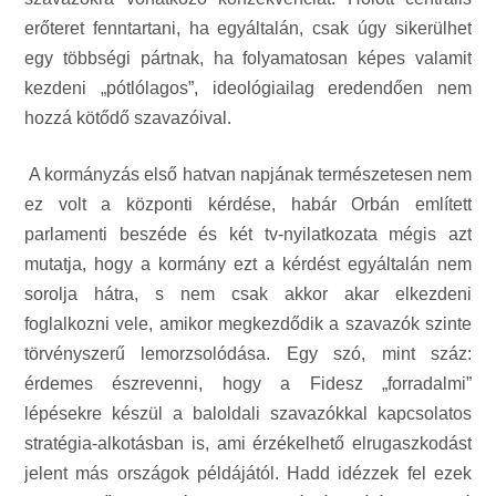
erőteret fenntartani, ha egyáltalán, csak úgy sikerülhet
egy többségi pártnak, ha folyamatosan képes valamit
kezdeni „pótlólagos”, ideológiailag eredendően nem
hozzá kötődő szavazóival.
A kormányzás első hatvan napjának természetesen nem
ez volt a központi kérdése, habár Orbán említett
parlamenti beszéde és két tv-nyilatkozata mégis azt
mutatja, hogy a kormány ezt a kérdést egyáltalán nem
sorolja hátra, s nem csak akkor akar elkezdeni
foglalkozni vele, amikor megkezdődik a szavazók szinte
törvényszerű lemorzsolódása. Egy szó, mint száz:
érdemes észrevenni, hogy a Fidesz „forradalmi”
lépésekre készül a baloldali szavazókkal kapcsolatos
stratégia-alkotásban is, ami érzékelhető elrugaszkodást
jelent más országok példájától. Hadd idézzek fel ezek