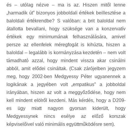
és – utólag nézve – ma is az. Hiszen mitől lenne
„harmadik út” bizonyos jobboldali értékek beillesztése a
baloldali értékrendbe? S valóban: a brit baloldal nem
átallotta bevallani, hogy szüksége van a konzervatív
értékek egy minimumának felhasználására, amivel
persze az ellenfelek méregfogát is kihúzta, hiszen a
baloldal – legalább is kormányzása kezdetén – nem volt
támadható azzal, hogy mindent vissza akar csinálni
abból, amit elődei csináltak. (Csak zárójelben jegyzem
meg, hogy 2002-ben Medgyessy Péter ugyanennek a
logikának a jegyében volt „empatikus” a jobboldal
irányában, hiszen az volt a meggyőződése, hogy nem
kell mindent elölről kezdeni. Más kérdés, hogy a D209-
es ügy miatt nagyon gyorsan kiderült, hogy
Medgyessynek nincs esélye az előző korszak
képviselőivel való minimális együttműködésre sem).