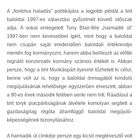
A „fontolva haladás” politikájára a legjobb példát a brit
baloldal 1997-es választási győzelmét követő időszak
adja. A sokat emlegetett Tony Blair-féle „harmadik út”
1997-ben nem kevesebbet ígért, mint hogy a baloldal
nem csupán saját eredendően baloldali értékrendje
mentén fog kormányozni, hanem abba beilleszti az előtte
regnáló konzervatív kormány számos értékét is. Abban
persze, hogy a brit Munkáspárt ilyesmit tűzhetett ki célul,
benne volt az is, hogy a baloldal önmagából kiinduló
megújulásának lehetősége egyszerűen elveszett, abban
a 90-es évek második felében senki nem hitt. Ráadásul a
brit toryk piacpártiságának átvétele komolyan segített a
gazdaságilag régóta államfüggő baloldal megújuló-
képességének bizonyításához.
A harmadik út címkéje persze egy kicsit megtévesztő volt