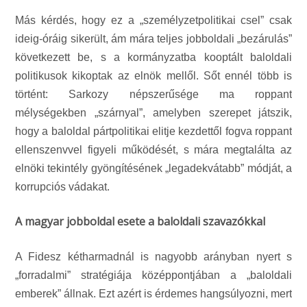
Más kérdés, hogy ez a „személyzetpolitikai csel” csak
ideig-óráig sikerült, ám mára teljes jobboldali „bezárulás”
következett be, s a kormányzatba kooptált baloldali
politikusok kikoptak az elnök mellől. Sőt ennél több is
történt: Sarkozy népszerűsége ma roppant
mélységekben „szárnyal”, amelyben szerepet játszik,
hogy a baloldal pártpolitikai elitje kezdettől fogva roppant
ellenszenvvel figyeli működését, s mára megtalálta az
elnöki tekintély gyöngítésének „legadekvátabb” módját, a
korrupciós vádakat.
A magyar jobboldal esete a baloldali szavazókkal
A Fidesz kétharmadnál is nagyobb arányban nyert s
„forradalmi” stratégiája középpontjában a „baloldali
emberek” állnak. Ezt azért is érdemes hangsúlyozni, mert