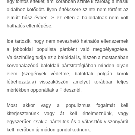
egy fontos értéket, ami korábban szinte kizárólag a másik
oldalhoz kötődött. Ilyen értékcsere szinte nem történt az
elmúlt húsz évben. S ez ellen a baloldalnak nem volt
hathatós ellenlépése.
Ide tartozik, hogy nem nevezhető hathatós ellenszernek
a jobboldal populista pártként való megbélyegzése.
Valószínűleg tudja ez a baloldal is, hiszen a mostanában
körvonalazódó baloldali pártstratégiában minden olyan
elem (szegények védelme, baloldali polgári körök
létrehozatala) visszaköszön, amelyet korábban teljes
mértékben opponáltak a Fidesznél.
Most akkor vagy a populizmus fogalmát kell
kiterjesztenünk vagy át kell értelmeznünk, vagy
egyszerűen csak a pártelitek és a választók viszonyáról
kell merőben új módon gondolkodnunk.