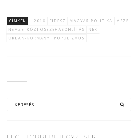
CÍMKÉK
2010
FIDESZ
MAGYAR POLITIKA
MSZP
NEMZETKÖZI ÖSSZEHASONLÍTÁS
NER
ORBÁN-KORMÁNY
POPULIZMUS
LEGUTÓBBI BEJEGYZÉSEK