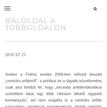
BALOLDAL A
JOBBOLDALON
2010. 07. 27.
Amikor a Fidesz elnöke 2009-ben először beszélt
„centrális erőtérről”, a politikai és a tágabb közvélemény
csak arra hördült fel, hogy „micsoda antidemokratikus
szándékot takar egy több cikluson átívelő egypárti
kormányzás”, ám nem reagálta le a centrális erőtér
szavazókra vonatkozó konzekvenciát. Holott centrális