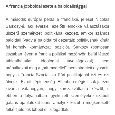
A francia jobboldal esete a baloldalisággal
A második európai példa a franciáké, jelesül Nicolas
Sarkozy-é, aki évekkel ezelőtti elnökké választásakor
újszerű személyzeti politikába kezdett, amikor számos
baloldali (vagy a baloldalról dezertált) politikusnak kínált
fel komoly kormányzati pozíciót. Sarkozy (pontosan
tisztában lévén a francia politikai mezőnyön belül létező
áthidalhatatlan ideológiai távolságokkal) nem
próbálkozott meg a „brit modellel”, nem hirdetett olyasmit,
hogy a Francia Szocialista Párt politikájából ezt és ezt
átveszi. Ez ott képtelenség. Ellenben mégis csak jelezni
kívánta valahogyan, hogy korszakváltásra készül, s
ebben a folyamatban igyekezett személyekre szabott
gáláns ajánlatokat tenni, amelyek közül a megkeresett-
felkért jelöltek többet el is fogadtak.