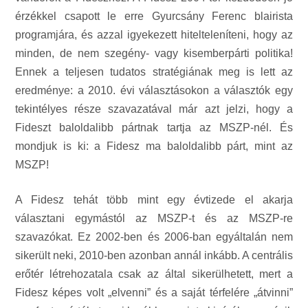
érzékkel csapott le erre Gyurcsány Ferenc blairista
programjára, és azzal igyekezett hitelteleníteni, hogy az
minden, de nem szegény- vagy kisemberpárti politika!
Ennek a teljesen tudatos stratégiának meg is lett az
eredménye: a 2010. évi választásokon a választók egy
tekintélyes része szavazatával már azt jelzi, hogy a
Fideszt baloldalibb pártnak tartja az MSZP-nél. És
mondjuk is ki: a Fidesz ma baloldalibb párt, mint az
MSZP!
A Fidesz tehát több mint egy évtizede el akarja
választani egymástól az MSZP-t és az MSZP-re
szavazókat. Ez 2002-ben és 2006-ban egyáltalán nem
sikerült neki, 2010-ben azonban annál inkább. A centrális
erőtér létrehozatala csak az által sikerülhetett, mert a
Fidesz képes volt „elvenni” és a saját térfelére „átvinni”