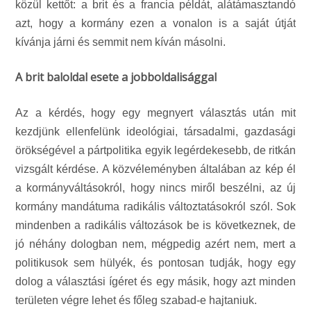
közül kettőt: a brit és a francia példát, alátámasztandó
azt, hogy a kormány ezen a vonalon is a saját útját
kívánja járni és semmit nem kíván másolni.
A brit baloldal esete a jobboldalisággal
Az a kérdés, hogy egy megnyert választás után mit
kezdjünk ellenfelünk ideológiai, társadalmi, gazdasági
örökségével a pártpolitika egyik legérdekesebb, de ritkán
vizsgált kérdése. A közvéleményben általában az kép él
a kormányváltásokról, hogy nincs miről beszélni, az új
kormány mandátuma radikális változtatásokról szól. Sok
mindenben a radikális változások be is következnek, de
jó néhány dologban nem, mégpedig azért nem, mert a
politikusok sem hülyék, és pontosan tudják, hogy egy
dolog a választási ígéret és egy másik, hogy azt minden
területen végre lehet és főleg szabad-e hajtaniuk.