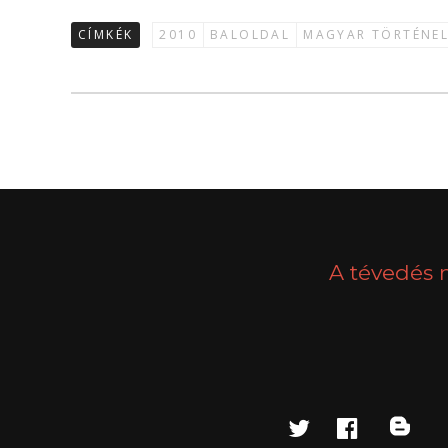
CÍMKÉK
2010
BALOLDAL
MAGYAR TÖRTÉNE
A tévedés 
twitter
faceboo
blo