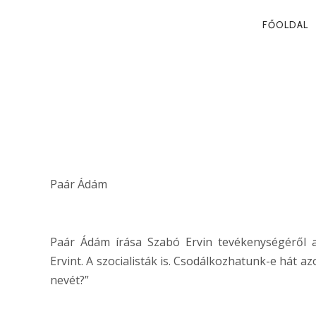
PRIMA
FŐOLDAL
NAVIG
BALOLDALISÁ
SZÉLSŐBALO
Paár Ádám
Paár Ádám írása Szabó Ervin tevékenységéről
Ervint. A szocialisták is. Csodálkozhatunk-e hát az
nevét?”