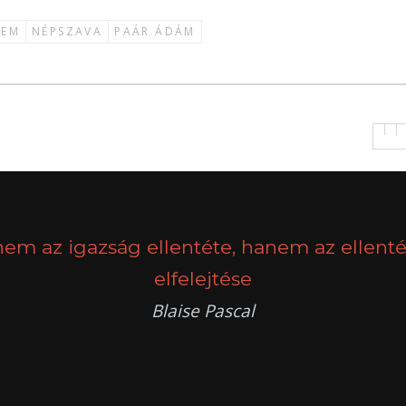
LEM
NÉPSZAVA
PAÁR ÁDÁM
nem az igazság ellentéte, hanem az ellenté
elfelejtése
Blaise Pascal
k
g