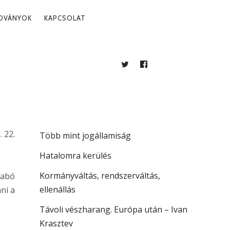
ADVÁNYOK
KAPCSOLAT
TWITTER
FACEBOOK
BLOG
LEGUTÓBBI BEJEGYZÉSEK
A köztársaság vezetése
. 22.
Több mint jogállamiság
Hatalomra kerülés
Kormányváltás, rendszerváltás,
zabó
ellenállás
ni a
Távoli vészharang. Európa után – Ivan
Krasztev