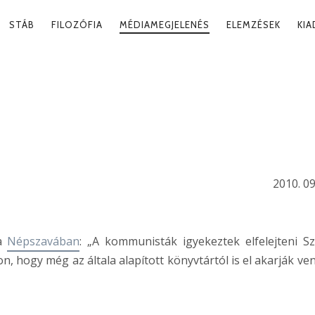
RY
STÁB
FILOZÓFIA
MÉDIAMEGJELENÉS
ELEMZÉSEK
KI
ATION
G ÉS
LDALISÁG
2010. 09
 a
Népszavában
: „A kommunisták igyekeztek elfelejteni S
on, hogy még az általa alapított könyvtártól is el akarják ven