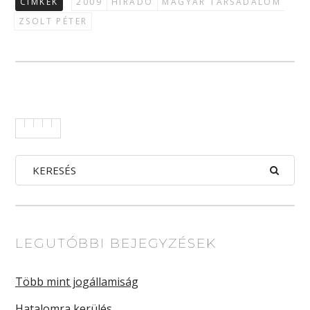
CÍMKÉK
2009
HÍRADÓ
MAGYAR TÁRSADALOM
ZSOLT PÉTER
LEGUTÓBBI BEJEGYZÉSEK
Több mint jogállamiság
Hatalomra kerülés