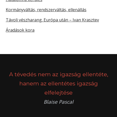
Kormányváltás, rendszerváltás, ellenállás
Távoli vészharang. Európa után – Ivan Krasztev
Áradások kora
A tévedés nem az igazság ellentéte,
hanem az ellentétes igazság
elfelejtése
Blaise Pascal