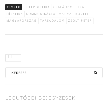
CÍMKÉK
BELPOLITIKA
CSALÁDPOLITIKA
HÍRKLIKK
KOMMUNIKÁCIÓ
MAGYAR KÖZÉLET
MAGYARORSZÁG
TÁRSADALOM
ZSOLT PÉTER
LEGUTÓBBI BEJEGYZÉSEK