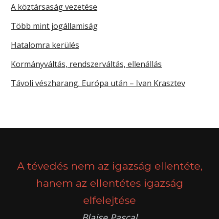
A köztársaság vezetése
Több mint jogállamiság
Hatalomra kerülés
Kormányváltás, rendszerváltás, ellenállás
Távoli vészharang. Európa után – Ivan Krasztev
A tévedés nem az igazság ellentéte,
hanem az ellentétes igazság
elfelejtése
Blaise Pascal