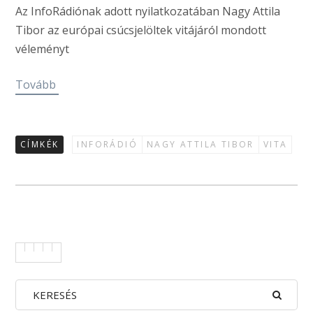
Az InfoRádiónak adott nyilatkozatában Nagy Attila
Tibor az európai csúcsjelöltek vitájáról mondott
véleményt
Tovább
CÍMKÉK
INFORÁDIÓ
NAGY ATTILA TIBOR
VITA