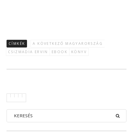
CÍMKÉK
A KÖVETKEZŐ MAGYARORSZÁG
CSIZMADIA ERVIN
EBOOK
KÖNYV