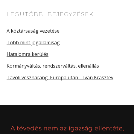
LEGUTÓBBI BEJEGYZÉSEK
A köztársaság vezetése
Több mint jogállamiság
Hatalomra kerülés
Kormányváltás, rendszerváltás, ellenállás
Távoli vészharang. Európa után – Ivan Krasztev
A tévedés nem az igazság ellentéte,