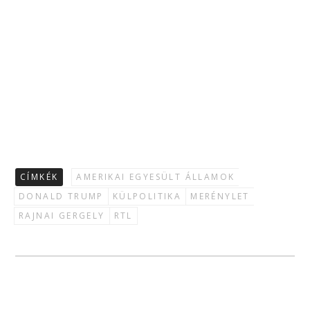
CÍMKÉK
AMERIKAI EGYESÜLT ÁLLAMOK
DONALD TRUMP
KÜLPOLITIKA
MERÉNYLET
RAJNAI GERGELY
RTL