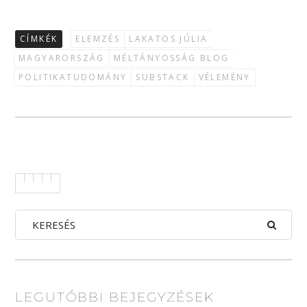
CÍMKÉK
ELEMZÉS
LAKATOS JÚLIA
MAGYARORSZÁG
MÉLTÁNYOSSÁG BLOG
POLITIKATUDOMÁNY
SUBSTACK
VÉLEMÉNY
LEGUTÓBBI BEJEGYZÉSEK