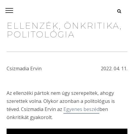
ELLENZÉK, ÖNKRITIKA,
POLITOLÓGIA
Csizmadia Ervin
2022. 04. 11.
Az ellenzéki pártok nem úgy szerepeltek, ahogy
szerettek volna. Olykor azonban a politológus is
téved. Csizmadia Ervin az
Egyenes beszéd
ben
önkritikát gyakorolt.