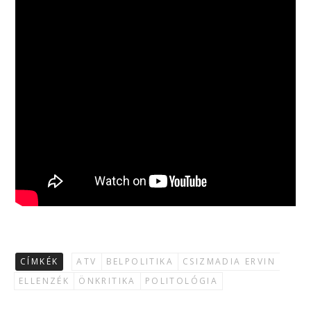
CÍMKÉK
ATV
BELPOLITIKA
CSIZMADIA ERVIN
ELLENZÉK
ÖNKRITIKA
POLITOLÓGIA