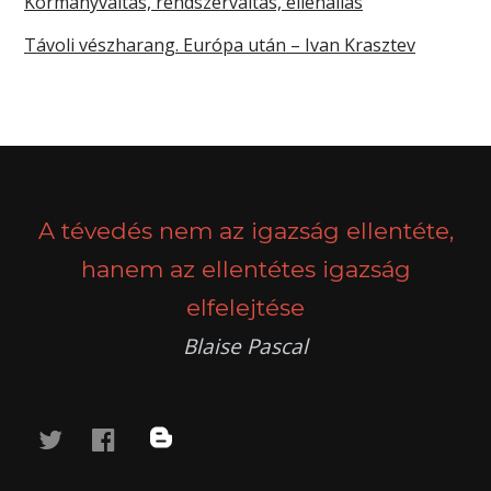
Kormányváltás, rendszerváltás, ellenállás
Távoli vészharang. Európa után – Ivan Krasztev
A tévedés nem az igazság ellentéte,
hanem az ellentétes igazság
elfelejtése
Blaise Pascal
twitter
facebook
blog