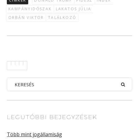
CÍMKÉK
DONALD TRUMP
FIDESZ
INDEX
KAMPÁNYIDŐSZAK
LAKATOS JÚLIA
ORBÁN VIKTOR
TALÁLKOZÓ
LEGUTÓBBI BEJEGYZÉSEK
Több mint jogállamiság