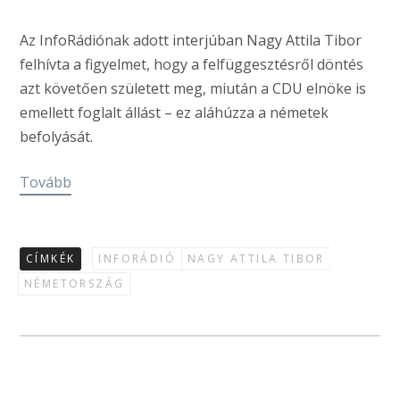
Az InfoRádiónak adott interjúban Nagy Attila Tibor
felhívta a figyelmet, hogy a felfüggesztésről döntés
azt követően született meg, miután a CDU elnöke is
emellett foglalt állást – ez aláhúzza a németek
befolyását.
Tovább
CÍMKÉK
INFORÁDIÓ
NAGY ATTILA TIBOR
NÉMETORSZÁG