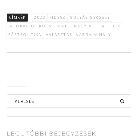
CÍMKÉK
2022
FIDESZ
GULYÁS GERGELY
INFORÁDIÓ
KOCSIS MÁTÉ
NAGY ATTILA TIBOR
PÁRTPOLITIKA
VÁLASZTÁS
VARGA MIHÁLY
LEGUTÓBBI BEJEGYZÉSEK