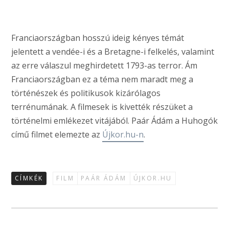
Franciaországban hosszú ideig kényes témát
jelentett a vendée-i és a Bretagne-i felkelés, valamint
az erre válaszul meghirdetett 1793-as terror. Ám
Franciaországban ez a téma nem maradt meg a
történészek és politikusok kizárólagos
terrénumának. A filmesek is kivették részüket a
történelmi emlékezet vitájából. Paár Ádám a Huhogók
című filmet elemezte az
Újkor.hu-n
.
CÍMKÉK
FILM
PAÁR ÁDÁM
ÚJKOR.HU