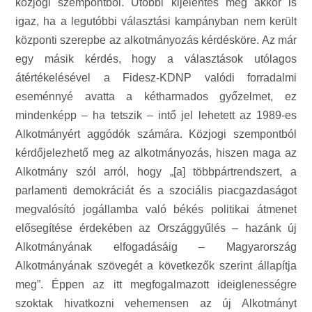
közjogi szempontból. Utóbbi kijelentés még akkor is
igaz, ha a legutóbbi választási kampányban nem került
központi szerepbe az alkotmányozás kérdésköre. Az már
egy másik kérdés, hogy a választások utólagos
átértékelésével a Fidesz-KDNP valódi forradalmi
eseménnyé avatta a kétharmados győzelmet, ez
mindenképp – ha tetszik – intő jel lehetett az 1989-es
Alkotmányért aggódók számára. Közjogi szempontból
kérdőjelezhető meg az alkotmányozás, hiszen maga az
Alkotmány szól arról, hogy „[a] többpártrendszert, a
parlamenti demokráciát és a szociális piacgazdaságot
megvalósító jogállamba való békés politikai átmenet
elősegítése érdekében az Országgyűlés – hazánk új
Alkotmányának elfogadásáig – Magyarország
Alkotmányának szövegét a következők szerint állapítja
meg”. Éppen az itt megfogalmazott ideiglenességre
szoktak hivatkozni vehemensen az új Alkotmányt