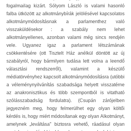
fogalmailag kizárt. Sólyom László is valami hasonló
falba ütközött az alkotmánybírák jelölésével kapcsolatos
alkotmánymódosításnak a parlamenthez való
visszaküldésekor : a szabály nem lehet
alkotmányellenes, azonban valami még sincs rendjén
vele. Ugyanez igaz a parlament létszámának
csökkentésére (ott Tisztelt Ház anélkül döntött az új
szabályról, hogy bármilyen tudása lett volna a leendő
választási rendszerről), valamint a készülő
médiatörvényhez kapcsolt alkotmánymódosításra (utóbbi
a véleménynyilvánítás szabadsága helyett visszatérne
az anakronisztikus és több szempontból is vitatható
szólásszabadság fordulatra). (Csupán zárójelben
jegyezném meg, hogy felmerülhet egy olyan költői
kérdés is, hogy miért módosítanak egy olyan Alkotmányt,
amelynek „leváltása” biztosra vehető, ráadásul olyan