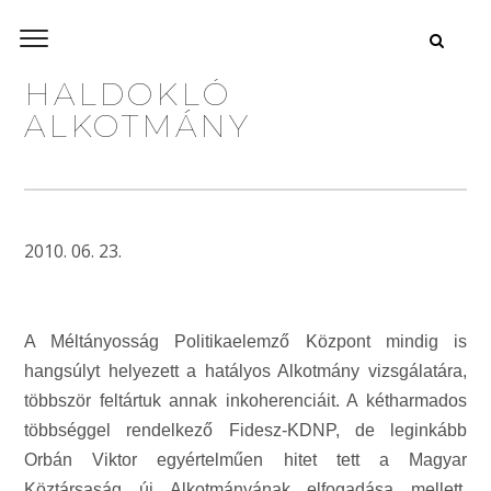
HALDOKLÓ
ALKOTMÁNY
2010. 06. 23.
A Méltányosság Politikaelemző Központ mindig is
hangsúlyt helyezett a hatályos Alkotmány vizsgálatára,
többször feltártuk annak inkoherenciáit. A kétharmados
többséggel rendelkező Fidesz-KDNP, de leginkább
Orbán Viktor egyértelműen hitet tett a Magyar
Köztársaság új Alkotmányának elfogadása mellett.