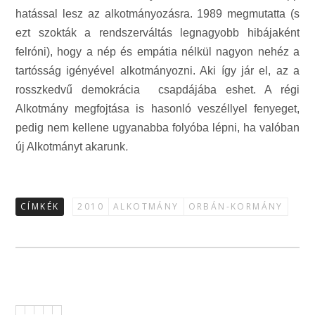
hatással lesz az alkotmányozásra. 1989 megmutatta (s
ezt szokták a rendszerváltás legnagyobb hibájaként
felróni), hogy a nép és empátia nélkül nagyon nehéz a
tartósság igényével alkotmányozni. Aki így jár el, az a
rosszkedvű demokrácia csapdájába eshet. A régi
Alkotmány megfojtása is hasonló veszéllyel fenyeget,
pedig nem kellene ugyanabba folyóba lépni, ha valóban
.
új Alkotmányt akarunk
CÍMKÉK
2010
ALKOTMÁNY
ORBÁN-KORMÁNY