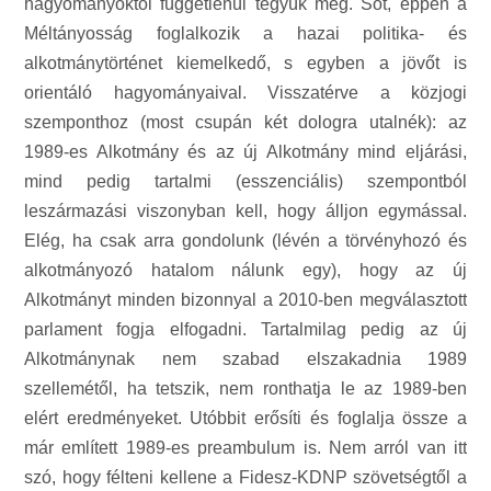
hagyományoktól függetlenül tegyük meg. Sőt, éppen a
Méltányosság foglalkozik a hazai politika- és
alkotmánytörténet kiemelkedő, s egyben a jövőt is
orientáló hagyományaival. Visszatérve a közjogi
szemponthoz (most csupán két dologra utalnék): az
1989-es Alkotmány és az új Alkotmány mind eljárási,
mind pedig tartalmi (esszenciális) szempontból
leszármazási viszonyban kell, hogy álljon egymással.
Elég, ha csak arra gondolunk (lévén a törvényhozó és
alkotmányozó hatalom nálunk egy), hogy az új
Alkotmányt minden bizonnyal a 2010-ben megválasztott
parlament fogja elfogadni. Tartalmilag pedig az új
Alkotmánynak nem szabad elszakadnia 1989
szellemétől, ha tetszik, nem ronthatja le az 1989-ben
elért eredményeket. Utóbbit erősíti és foglalja össze a
már említett 1989-es preambulum is. Nem arról van itt
szó, hogy félteni kellene a Fidesz-KDNP szövetségtől a