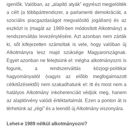
igenlők. Valóban, az „alapító atyák” egyrészt megjelölték
a célt (a többpártrendszer, a parlamenti demokráciát, a
szociális piacgazdaságot megvalósító jogállam) és az
eszközt is (magát az 1989-ben módosított Alkotmány) a
rendszerváltás levezénylésére. Azt azonban nem zárták
ki, sőt kifejezetten számoltak is vele, hogy valóban új
Alkotmányra lesz majd szüksége Magyarországnak.
Egyet azonban ne felejtsünk el: mégha alkotmányozni is
fogunk, a rendszerváltás közjogi-politikai
hagyományaitól (vagyis az előbb megfogalmazott
célkitűzésektől) nem szakadhatunk el: itt és most nem a
hatályos Alkotmány inkoherenciáit védjük meg, hanem
az alaptörvény valódi értéktartalmát. Ezen a ponton át is
térhetünk az „régi” és a leendő új Alkotmány viszonyára.
Lehet-e 1989 nélkül alkotmányozni?