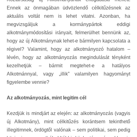
Ennek az önmagában üdvözlendő célkitűzésnek az
aktuális voltát nem is lehet vitatni. Azonban, ha
megvizsgáljuk a kormánypártok eddigi
alkotmánymódosítási irányait, felmerülhet bennünk az,
hogy az új Alkotmánynak lehet-e bármilyen kapcsolata a
régivel? Valamint, hogy az alkotmányozó hatalom –
lévén, hogy az alkotmányozás megindulását tényként
kezelhetjük – bármit megtehet-e a hatályos
Alkotmánnyal, vagy „illik” valamilyen hagyományt
figyelembe vennie?
Az alkotmányozás, mint legitim cél
Kezdjük is mindjárt az elején: az alkotmányozás (vagyis
új Alkotmány), mint célkitűzés korántsem tekinthető
illegitimnek, ördögtől valónak – sem politikai, sem pedig