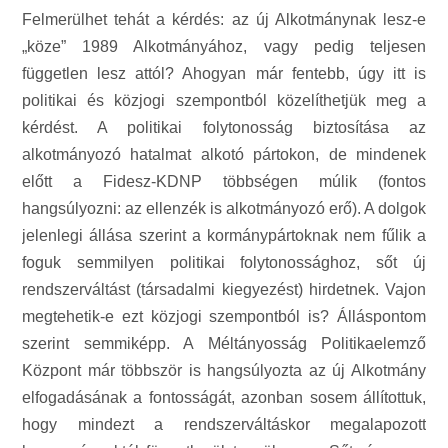
Felmerülhet tehát a kérdés: az új Alkotmánynak lesz-e
„köze” 1989 Alkotmányához, vagy pedig teljesen
független lesz attól? Ahogyan már fentebb, úgy itt is
politikai és közjogi szempontból közelíthetjük meg a
kérdést. A politikai folytonosság biztosítása az
alkotmányozó hatalmat alkotó pártokon, de mindenek
előtt a Fidesz-KDNP többségen múlik (fontos
hangsúlyozni: az ellenzék is alkotmányozó erő). A dolgok
jelenlegi állása szerint a kormánypártoknak nem fűlik a
foguk semmilyen politikai folytonossághoz, sőt új
rendszerváltást (társadalmi kiegyezést) hirdetnek. Vajon
megtehetik-e ezt közjogi szempontból is? Álláspontom
szerint semmiképp. A Méltányosság Politikaelemző
Központ már többször is hangsúlyozta az új Alkotmány
elfogadásának a fontosságát, azonban sosem állítottuk,
hogy mindezt a rendszerváltáskor megalapozott