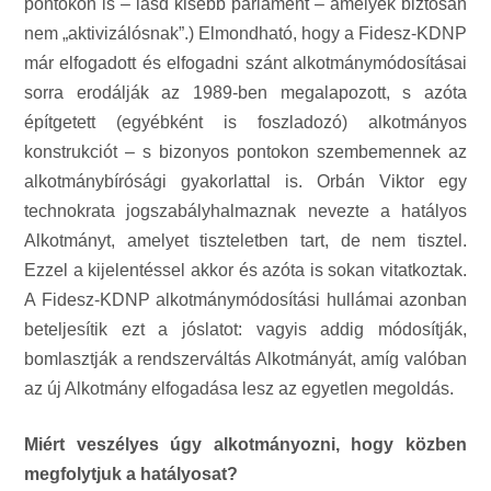
pontokon is – lásd kisebb parlament – amelyek biztosan
nem „aktivizálósnak”.) Elmondható, hogy a Fidesz-KDNP
már elfogadott és elfogadni szánt alkotmánymódosításai
sorra erodálják az 1989-ben megalapozott, s azóta
építgetett (egyébként is foszladozó) alkotmányos
konstrukciót – s bizonyos pontokon szembemennek az
alkotmánybírósági gyakorlattal is. Orbán Viktor egy
technokrata jogszabályhalmaznak nevezte a hatályos
Alkotmányt, amelyet tiszteletben tart, de nem tisztel.
Ezzel a kijelentéssel akkor és azóta is sokan vitatkoztak.
A Fidesz-KDNP alkotmánymódosítási hullámai azonban
beteljesítik ezt a jóslatot: vagyis addig módosítják,
bomlasztják a rendszerváltás Alkotmányát, amíg valóban
az új Alkotmány elfogadása lesz az egyetlen megoldás.
Miért veszélyes úgy alkotmányozni, hogy közben
megfolytjuk a hatályosat?