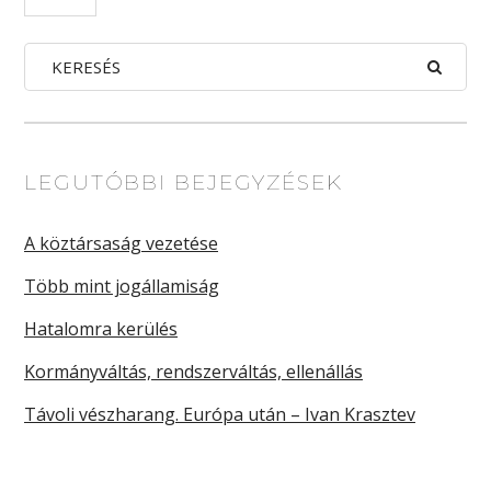
LEGUTÓBBI BEJEGYZÉSEK
A köztársaság vezetése
Több mint jogállamiság
Hatalomra kerülés
Kormányváltás, rendszerváltás, ellenállás
Távoli vészharang. Európa után – Ivan Krasztev