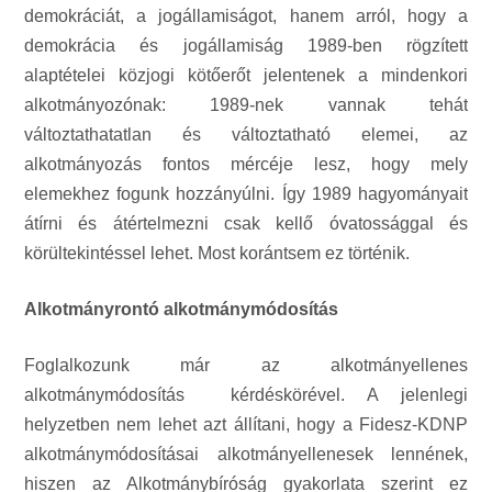
demokráciát, a jogállamiságot, hanem arról, hogy a
demokrácia és jogállamiság 1989-ben rögzített
alaptételei közjogi kötőerőt jelentenek a mindenkori
alkotmányozónak: 1989-nek vannak tehát
változtathatatlan és változtatható elemei, az
alkotmányozás fontos mércéje lesz, hogy mely
elemekhez fogunk hozzányúlni. Így 1989 hagyományait
átírni és átértelmezni csak kellő óvatossággal és
körültekintéssel lehet. Most korántsem ez történik.
Alkotmányrontó alkotmánymódosítás
Foglalkozunk már az alkotmányellenes
alkotmánymódosítás kérdéskörével. A jelenlegi
helyzetben nem lehet azt állítani, hogy a Fidesz-KDNP
alkotmánymódosításai alkotmányellenesek lennének,
hiszen az Alkotmánybíróság gyakorlata szerint ez