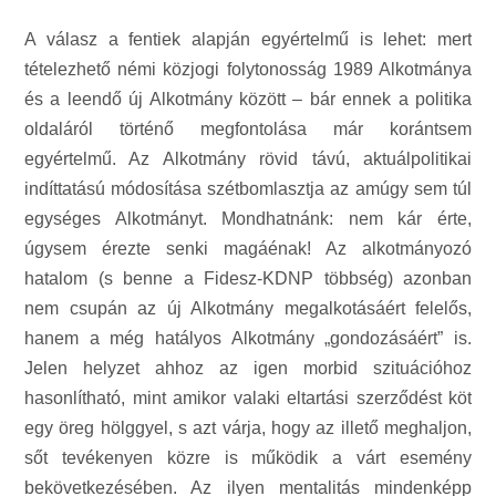
A válasz a fentiek alapján egyértelmű is lehet: mert
tételezhető némi közjogi folytonosság 1989 Alkotmánya
és a leendő új Alkotmány között – bár ennek a politika
oldaláról történő megfontolása már korántsem
egyértelmű. Az Alkotmány rövid távú, aktuálpolitikai
indíttatású módosítása szétbomlasztja az amúgy sem túl
egységes Alkotmányt. Mondhatnánk: nem kár érte,
úgysem érezte senki magáénak! Az alkotmányozó
hatalom (s benne a Fidesz-KDNP többség) azonban
nem csupán az új Alkotmány megalkotásáért felelős,
hanem a még hatályos Alkotmány „gondozásáért” is.
Jelen helyzet ahhoz az igen morbid szituációhoz
hasonlítható, mint amikor valaki eltartási szerződést köt
egy öreg hölggyel, s azt várja, hogy az illető meghaljon,
sőt tevékenyen közre is működik a várt esemény
bekövetkezésében. Az ilyen mentalitás mindenképp