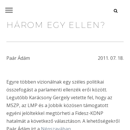
HÁROM EGY ELLEN?
Paár Ádám
2011. 07. 18.
Egyre többen vizionálnak egy széles politikai
összefogást a parlamenti ellenzék erői között.
Legutóbb Karácsony Gergely vetette fel, hogy az
MSZP, az LMP és a Jobbik közösen támogatott
egyéni jelöltekkel megtörheti a Fidesz-KDNP
hatalmát a következő választáson. A lehetőségekről
Paár Ádám írt a
Népszavában
.