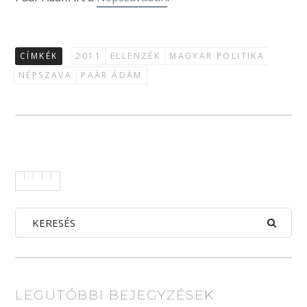
CÍMKÉK
2011
ELLENZÉK
MAGYAR POLITIKA
NÉPSZAVA
PAÁR ÁDÁM
LEGUTÓBBI BEJEGYZÉSEK