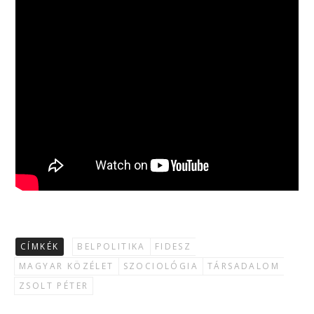
CÍMKÉK
BELPOLITIKA
FIDESZ
MAGYAR KÖZÉLET
SZOCIOLÓGIA
TÁRSADALOM
ZSOLT PÉTER