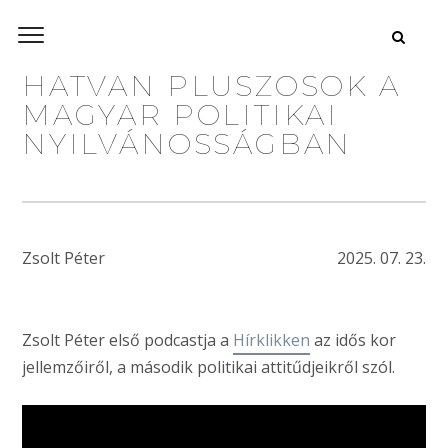
HATVAN PLUSZOSOK A
MAGYAR POLITIKAI
NYILVÁNOSSÁGBAN
Zsolt Péter
2025. 07. 23.
Zsolt Péter első podcastja a
Hírklikken
az idős kor
jellemzőiről, a második politikai attitűdjeikről szól.