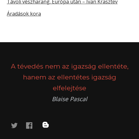
Távoli vészharang. Európa után – Ivan Krasztev
Áradások kora
A tévedés nem az igazság ellentéte,
hanem az ellentétes igazság
elfelejtése
Blaise Pascal
twitter
facebook
blog