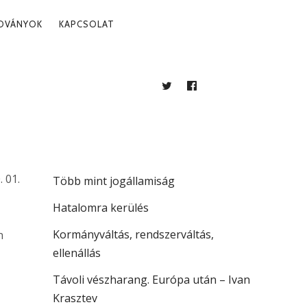
ADVÁNYOK
KAPCSOLAT
TWITTER
FACEBOOK
BLOG
LEGUTÓBBI BEJEGYZÉSEK
A köztársaság vezetése
. 01.
Több mint jogállamiság
Hatalomra kerülés
Kormányváltás, rendszerváltás,
n
ellenállás
Távoli vészharang. Európa után – Ivan
Krasztev