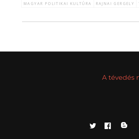
MAGYAR POLITIKAI KULTÚRA
RAJNAI GERGELY
A tévedés 
twitter
faceboo
blo