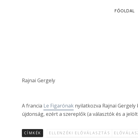
PRIMA
FŐOLDAL
NAVIG
HOGYAN TAN
ELŐVÁLASZTÁ
Rajnai Gergely
A francia
Le Figarónak
nyilatkozva Rajnai Gergely k
újdonság, ezért a szereplők (a választók és a jelöl
CÍMKÉK
ELLENZÉKI ELŐVÁLASZTÁS
ELŐVÁLAS