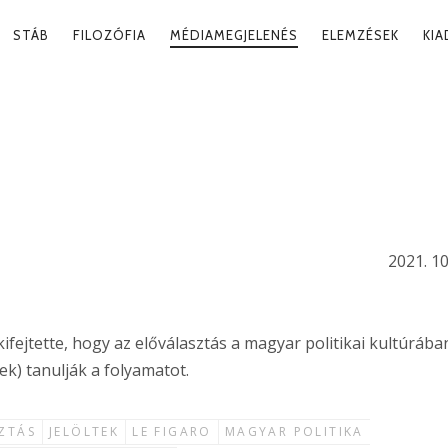
RY
STÁB
FILOZÓFIA
MÉDIAMEGJELENÉS
ELEMZÉSEK
KI
ATION
ULJUNK
ST?
2021. 10
ifejtette, hogy az előválasztás a magyar politikai kultúrába
tek) tanulják a folyamatot.
ZTÁS
JELÖLTEK
LE FIGARO
MAGYAR POLITIKA