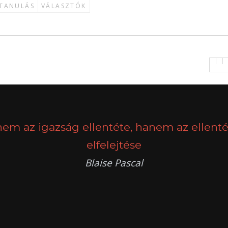
TANULÁS
VÁLASZTÓK
nem az igazság ellentéte, hanem az ellenté
elfelejtése
Blaise Pascal
k
g