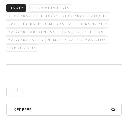
CÍMKÉK
CSIZMADIA ERVIN
DEMOKRÁCIAFELFOGÁS
DEMOKRÁCIAMODELL
HVG
LIBERÁLIS DEMOKRÁCIA
LIBERALIZMUS
MAGYAR PÁRTRENDSZER
MAGYAR POLITIKA
MAGYARORSZÁG
NEMZETKÖZI FOLYAMATOK
POPULIZMUS