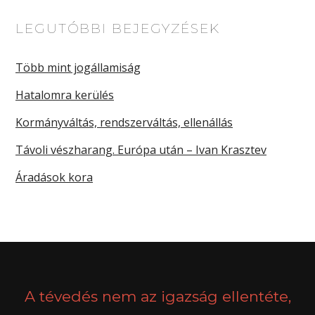
LEGUTÓBBI BEJEGYZÉSEK
Több mint jogállamiság
Hatalomra kerülés
Kormányváltás, rendszerváltás, ellenállás
Távoli vészharang. Európa után – Ivan Krasztev
Áradások kora
A tévedés nem az igazság ellentéte,