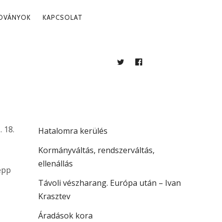
ADVÁNYOK
KAPCSOLAT
S
TWITTER
FACEBOOK
BLOG
LEGUTÓBBI BEJEGYZÉSEK
Több mint jogállamiság
. 18.
Hatalomra kerülés
Kormányváltás, rendszerváltás,
ellenállás
épp
Távoli vészharang. Európa után – Ivan
Krasztev
Áradások kora