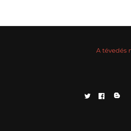
A tévedés 
twitter
faceboo
blo