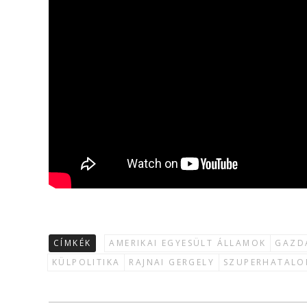
CÍMKÉK
AMERIKAI EGYESÜLT ÁLLAMOK
GAZD
KÜLPOLITIKA
RAJNAI GERGELY
SZUPERHATAL