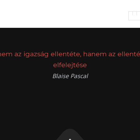
nem az igazság ellentéte, hanem az ellenté
elfelejtése
Blaise Pascal
k
g