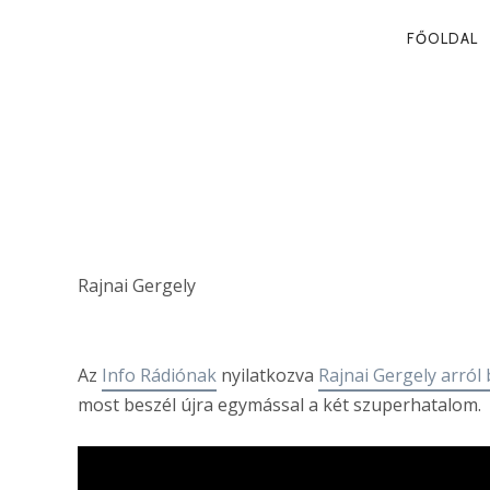
PRIMA
FŐOLDAL
NAVIG
KÍNA ÉS AME
SEBEZHETŐS
Rajnai Gergely
Az
Info Rádiónak
nyilatkozva
Rajnai Gergely arról 
most beszél újra egymással a két szuperhatalom.