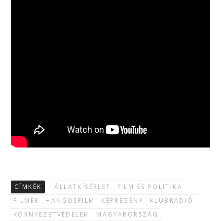
CÍMKÉK
ÁLLATKÍSÉRLET
FILM ÉS POLITIKA
FILMEK
HANGOSFILM
KÉPREGÉNY
KLUBRÁDIÓ
KÖRNYEZETVÉDELEM
MAGYARORSZÁG