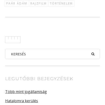
PAÁR ÁDÁM
RAJZFILM
TÖRTÉNELEM
LEGUTÓBBI BEJEGYZÉSEK
Több mint jogállamiság
Hatalomra kerülés