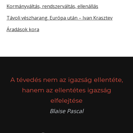
Kormányváltás, rendszerváltás, ellenállás
Távoli vészharang. Európa után – Ivan Krasztev
Áradások kora
A tévedés nem az igazság ellentéte,
hanem az ellentétes igazság
elfelejtése
Blaise Pascal