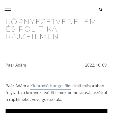
KÖRNYEZETVÉDELEM
ÉS POLITIKA
RAJZFILMEN
Paár Ádám
2022. 10. 09.
Paár Ádám a
Klubrádió Hangosfilm
című műsorában
folytatta a környezetvédő filmek bemutatását, ezúttal
a rajzfilmeket véve górcső alá.