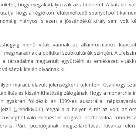
pületét, hogy megakadályozzák az átmenetet. A katalán vál
 mutatja, hogy a régiókon felülemelkedő spanyol politikai ne
mindmáig hiányos, s ezen a jószándékú király sem volt k
éshegyig menő viták vannak az államformához kapcso
 megmaradnak a politikai szubkultúrák szintjén. A „felszín
 a társadalma megtanult együttélni az emlékezeti vitákka
 válságok idején olvadnak ki.
lyen maradi, elavult jelenségként tekinteni. Csakhogy sz
abilitás és kiszámíthatóság zálogának. Hogy a monarchia ir
ban gyakran fölidézik az 1999-es ausztráliai népszavazás
elző („rendkívüli”) megállja a helyét. A tét az volt, az or
özösségből való kilépést is magával hozta volna. John Ho
rális Párt pozíciójának megszilárdítását kívánta elér