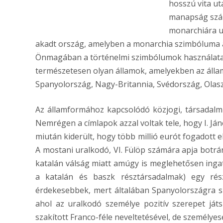
hosszú vita u
manapság szám
monarchiára ut
akadt ország, amelyben a monarchia szimbóluma az
Önmagában a történelmi szimbólumok használata
természetesen olyan államok, amelyekben az államfo
Spanyolország, Nagy-Britannia, Svédország, Olasz
Az államformához kapcsolódó közjogi, társadalmi 
Nemrégen a címlapok azzal voltak tele, hogy I. Jáno
miután kiderült, hogy több millió eurót fogadott 
A mostani uralkodó, VI. Fülöp számára apja botrán
katalán válság miatt amúgy is meglehetősen inga
a katalán és baszk résztársadalmak) egy rész
érdekesebbek, mert általában Spanyolországra s
ahol az uralkodó személye pozitív szerepet ját
szakított Franco-féle neveltetésével, de személyes