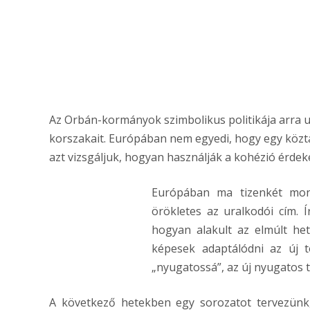
Az Orbán-kormányok szimbolikus politikája arra u
korszakait. Európában nem egyedi, hogy egy köz
azt vizsgáljuk, hogyan használják a kohézió érd
Európában ma tizenkét mona
örökletes az uralkodói cím. 
hogyan alakult az elmúlt he
képesek adaptálódni az új 
„nyugatossá”, az új nyugatos 
A következő hetekben egy sorozatot tervezün