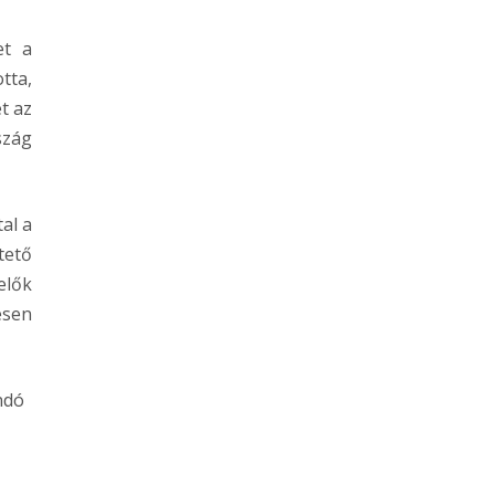
et a
tta,
t az
szág
al a
tető
elők
esen
ndó