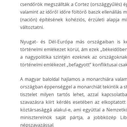
csendőrök megszállták a Cortez (országgyűlés) é
valamint az időről időre föltörő baszk ellenállás
(nación) építésének kohéziós, érzületi alapja 
változtatni.
Nyugat- és Dél-Európa más országaiban is k
történelmi emlékezet körül, ám ezek „békeidőben”
a nagypolitika szintjén ezeknek az országoknak
történelmi emlékezet „befagyott” konfliktusai csak
A magyar baloldal hajlamos a monarchiára valami
országban éppenséggel a monarchiát tekintik a st
tisztelet milyen tartós lehet, azzal kapcsolat
szavazásra kiírt kérdés esetében az elkoptatott j
köztársasággá alakul-e, ami egyúttal a Nemzetk
miniszterelnök saját pártja, a jobbközép Libe
népszavazással.