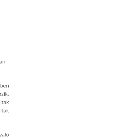
ban
iben
zik,
ltak
ltak
való