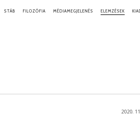
RY
STÁB
FILOZÓFIA
MÉDIAMEGJELENÉS
ELEMZÉSEK
KI
ATION
MOKRÁCIÁK. A
K
SSÉGE
.
2020. 11