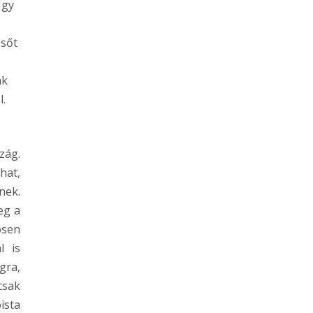
Így
 sőt
ak
l.
zág.
hat,
nek.
eg a
ösen
l is
gra,
csak
ista