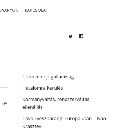
ADVÁNYOK
KAPCSOLAT
TWITTER
FACEBOOK
BLOG
LEGUTÓBBI BEJEGYZÉSEK
A köztársaság vezetése
Több mint jogállamiság
Hatalomra kerülés
Kormányváltás, rendszerváltás,
. 05.
ellenállás
Távoli vészharang. Európa után – Ivan
Krasztev