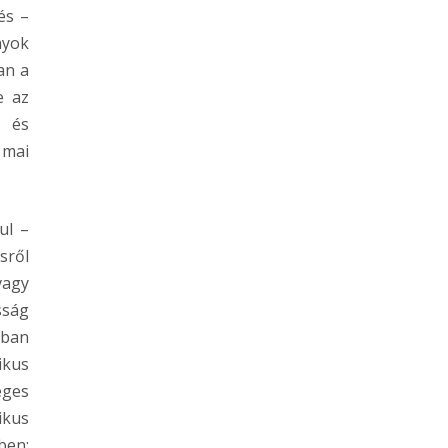
és –
nyok
an a
e az
k és
 mai
ul –
sről
 vagy
sság
bban
ikus
éges
ikus
ben: