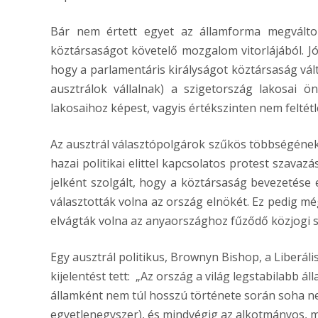
Bár nem értett egyet az államforma megváltoz
köztársaságot követelő mozgalom vitorlájából. Jól
hogy a parlamentáris királyságot köztársaság vált
ausztrálok vállalnak) a szigetország lakosai ö
lakosaihoz képest, vagyis értékszinten nem felté
Az ausztrál választópolgárok szűkös többségének
hazai politikai elittel kapcsolatos protest szavaz
jelként szolgált, hogy a köztársaság bevezetése
választották volna az ország elnökét. Ez pedig mé
elvágták volna az anyaországhoz fűződő közjogi s
Egy ausztrál politikus, Brownyn Bishop, a Liberál
kijelentést tett: „Az ország a világ legstabilabb 
államként nem túl hosszú története során soha ne
egyetlenegyszer), és mindvégig az alkotmányos, m