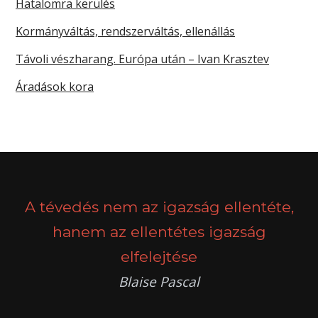
Hatalomra kerülés
Kormányváltás, rendszerváltás, ellenállás
Távoli vészharang. Európa után – Ivan Krasztev
Áradások kora
A tévedés nem az igazság ellentéte,
hanem az ellentétes igazság
elfelejtése
Blaise Pascal