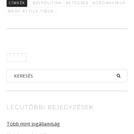
CÍMKÉK
BELPOLITIKA
BETEGSÉG
KORONAVÍRUS
NAGY ATTILA TIBOR
LEGUTÓBBI BEJEGYZÉSEK
Több mint jogállamiság