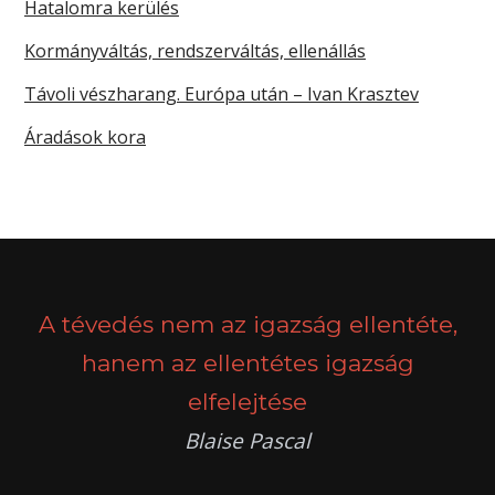
Hatalomra kerülés
Kormányváltás, rendszerváltás, ellenállás
Távoli vészharang. Európa után – Ivan Krasztev
Áradások kora
A tévedés nem az igazság ellentéte,
hanem az ellentétes igazság
elfelejtése
Blaise Pascal