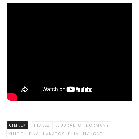
CÍMKÉK
FIDESZ
KLUBRÁDIÓ
KORMÁNY
KÜLPOLITIKA
LAKATOS JÚLIA
NYUGAT