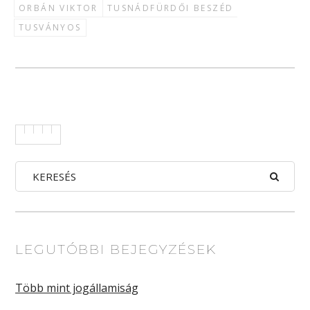
ORBÁN VIKTOR
TUSNÁDFÜRDŐI BESZÉD
TUSVÁNYOS
LEGUTÓBBI BEJEGYZÉSEK
Több mint jogállamiság