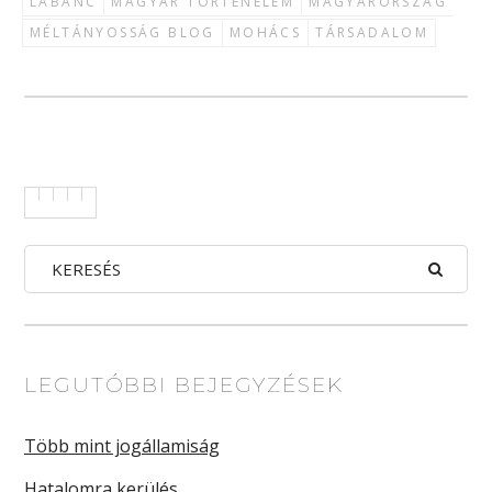
LABANC
MAGYAR TÖRTÉNELEM
MAGYARORSZÁG
MÉLTÁNYOSSÁG BLOG
MOHÁCS
TÁRSADALOM
LEGUTÓBBI BEJEGYZÉSEK
Több mint jogállamiság
Hatalomra kerülés