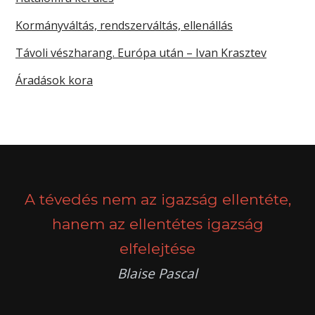
Kormányváltás, rendszerváltás, ellenállás
Távoli vészharang. Európa után – Ivan Krasztev
Áradások kora
A tévedés nem az igazság ellentéte,
hanem az ellentétes igazság
elfelejtése
Blaise Pascal