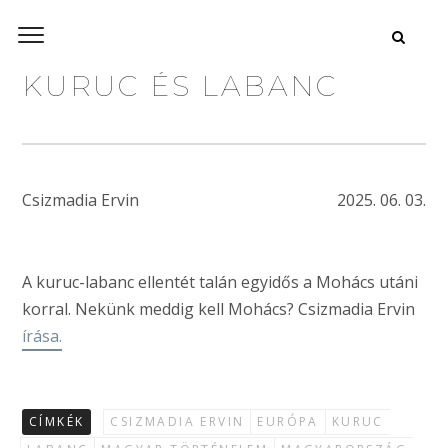
KURUC ÉS LABANC
Csizmadia Ervin
2025. 06. 03.
A kuruc-labanc ellentét talán egyidős a Mohács utáni
korral. Nekünk meddig kell Mohács? Csizmadia Ervin
írása.
CÍMKÉK
CSIZMADIA ERVIN
EURÓPA
KURUC