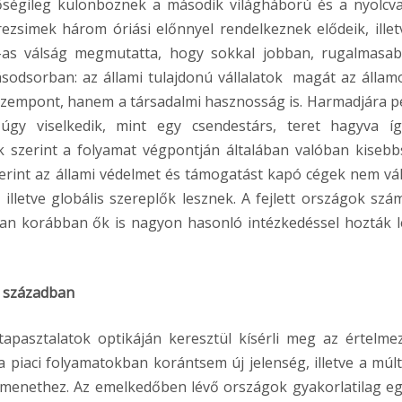
ségileg különböznek a második világháború és a nyolcv
rezsimek három óriási előnnyel rendelkeznek elődeik, illet
8-as válság megmutatta, hogy sokkal jobban, rugalmasa
sodsorban: az állami tulajdonú vállalatok magát az államo
 szempont, hanem a társadalmi hasznosság is. Harmadjára p
 úgy viselkedik, mint egy csendestárs, teret hagyva í
 szerint a folyamat végpontján általában valóban kisebb
zerint az állami védelmet és támogatást kapó cégek nem vá
illetve globális szereplők lesznek. A fejlett országok szá
ban korábban ők is nagyon hasonló intézkedéssel hozták l
. században
tapasztalatok optikáján keresztül kísérli meg az értelmez
a piaci folyamatokban korántsem új jelenség, illetve a múl
átmenethez. Az emelkedőben lévő országok gyakorlatilag eg