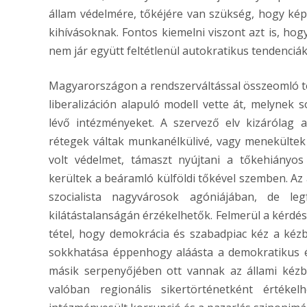
állam védelmére, tőkéjére van szükség, hogy képes
kihívásoknak. Fontos kiemelni viszont azt is, hogy
nem jár együtt feltétlenül autokratikus tendenciá
Magyarországon a rendszerváltással összeomló te
liberalizáción alapuló modell vette át, melynek
lévő intézményeket. A szervező elv kizárólag a
rétegek váltak munkanélkülivé, vagy menekültek
volt védelmet, támaszt nyújtani a tőkehiányos
kerültek a beáramló külföldi tőkével szemben. Az
szocialista nagyvárosok agóniájában, de 
kilátástalanságán érzékelhetők. Felmerül a kérdés
tétel, hogy demokrácia és szabadpiac kéz a kézb
sokkhatása éppenhogy aláásta a demokratikus é
másik serpenyőjében ott vannak az állami kézb
valóban regionális sikertörténetként érték