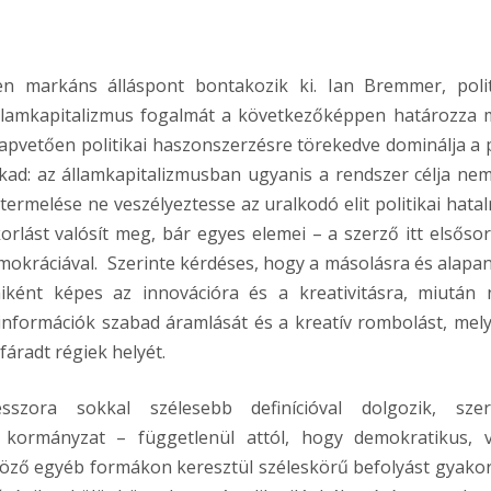
n markáns álláspont bontakozik ki. Ian Bremmer, polit
államkapitalizmus fogalmát a következőképpen határozza 
apvetően politikai haszonszerzésre törekedve dominálja a p
fakad: az államkapitalizmusban ugyanis a rendszer célja nem
termelése ne veszélyeztesse az uralkodó elit politikai hatal
lást valósít meg, bár egyes elemei – a szerző itt elsőso
demokráciával. Szerinte kérdéses, hogy a másolásra és alapa
s miként képes az innovációra és a kreativitásra, miután
 információk szabad áramlását és a kreatív rombolást, mel
áradt régiek helyét.
ora sokkal szélesebb definícióval dolgozik, szer
 kormányzat – függetlenül attól, hogy demokratikus, 
nböző egyéb formákon keresztül széleskörű befolyást gyakor