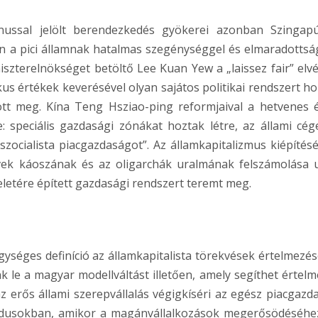
inussal jelölt berendezkedés gyökerei azonban Szingap
án a pici államnak hatalmas szegénységgel és elmaradottsá
iszterelnökséget betöltő Lee Kuan Yew a „laissez fair” elv
us értékek keverésével olyan sajátos politikai rendszert ho
ozott meg. Kína Teng Hsziao-ping reformjaival a hetvenes 
: speciális gazdasági zónákat hoztak létre, az állami cég
zocialista piacgazdaságot”. Az államkapitalizmus kiépítés
évek káoszának és az oligarchák uralmának felszámolása 
yeletére épített gazdasági rendszert teremt meg.
egységes definíció az államkapitalista törekvések értelmezés
le a magyar modellváltást illetően, amely segíthet értelm
z erős állami szerepvállalás végigkíséri az egész piacgazd
riódusokban, amikor a magánvállalkozások megerősödéséhe