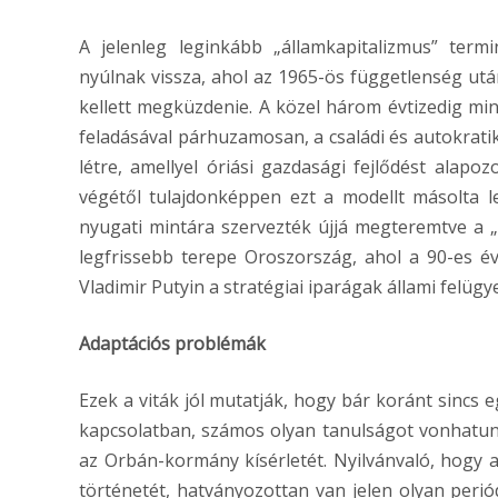
A jelenleg leginkább „államkapitalizmus” term
nyúlnak vissza, ahol az 1965-ös függetlenség ut
kellett megküzdenie. A közel három évtizedig min
feladásával párhuzamosan, a családi és autokratik
létre, amellyel óriási gazdasági fejlődést alap
végétől tulajdonképpen ezt a modellt másolta le
nyugati mintára szervezték újjá megteremtve a „s
legfrissebb terepe Oroszország, ahol a 90-es 
Vladimir Putyin a stratégiai iparágak állami felüg
Adaptációs problémák
Ezek a viták jól mutatják, hogy bár koránt sincs 
kapcsolatban, számos olyan tanulságot vonhatunk 
az Orbán-kormány kísérletét. Nyilvánvaló, hogy a
történetét, hatványozottan van jelen olyan pe