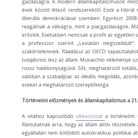
gazdaságra. A modern államkapitalizmusok minő
évek között létező rendszerektől. Ezek a hibrid 
liberális demokráciával szemben. Egyrészt 200
reagálnak a válságra, mint a piacgazdaságok. Má
erősítik. Esetükben nemcsak a profit az egyetlen
a professzor szerint „Leviatán megszelídült”:
szakértelemnek. Ráadásul az OECD tapasztalatok
tulajdonos lesz az állam. Musacchio véleménye s
rossz hatékonyságúvá. Sőt, meghatározó lokális, 
valóban a szabadpiac az ideális megoldás, azon
ezeket a meghatározó szereplőketga
Történelmi előzmények és államkapitalizmus a 21
A vitához kapcsolódó
cikksorozat
a történelmi 
Rámutatnak arra, hogy az állam aktív részvétele 
egyáltalán nem kötődött autokratikus politikai 