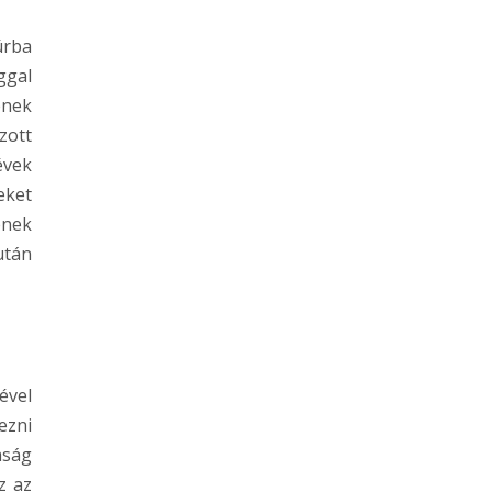
úrba
ggal
ének
zott
évek
eket
ének
után
ével
ezni
aság
z az