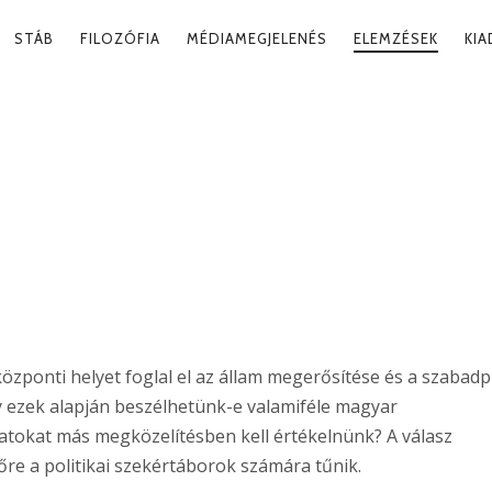
RY
STÁB
FILOZÓFIA
MÉDIAMEGJELENÉS
ELEMZÉSEK
KI
ATION
LIZMUS?
özponti helyet foglal el az állam megerősítése és a szabadp
y ezek alapján beszélhetünk-e valamiféle magyar
matokat más megközelítésben kell értékelnünk? A válasz
re a politikai szekértáborok számára tűnik.