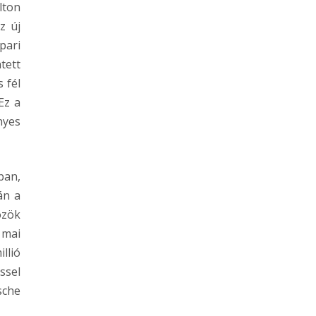
lton
z új
pari
tett
 fél
Ez a
nyes
ban,
án a
özök
 mai
llió
ssel
sche