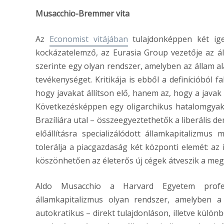
Musacchio-Bremmer vita
Az
Economist vitájában
tulajdonképpen két ige
kockázatelemző, az Eurasia Group vezetője az 
szerinte egy olyan rendszer, amelyben az állam al
tevékenységet. Kritikája is ebből a definícióból 
hogy javakat állítson elő, hanem az, hogy a javak 
Következésképpen egy oligarchikus hatalomgyakor
Brazíliára utal – összeegyeztethetők a liberális 
előállításra specializálódott államkapitalizmu
tolerálja a piacgazdaság két központi elemét: az
köszönhetően az életerős új cégek átveszik a megf
Aldo Musacchio a Harvard Egyetem professz
államkapitalizmus olyan rendszer, amelyben a
autokratikus – direkt tulajdonláson, illetve külö