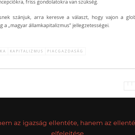
ncepciókra, friss gondolatokra van szükség.
snek szánjuk, arra keresve a választ, hogy vajon a glob
 a „magyar államkapitalizmus” jellegzetességei.
IKA
KAPITALIZMUS
PIACGAZDASÁG
nem az igazság ellentéte, hanem az ellenté
elfelejtése