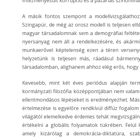
intézményesült korrupció és a pazarlás szinonimái
A másik fontos szempont a modellvizsgálatho
Szingapúr, de még az orosz modell is teljesen elt
magyar társadalomnak sem a demográfiai feltét
nyersanyag nem áll a rendelkezésére, és akármi
munkaerővel képtelenség ezen a téren versenyez
helyzetünk is teljesen más, ráadásul bármenny
társadalomban, alighanem ahhoz elég erős, hogy el
Kevesebb, mint két éves periódus alapján term
kormányzati filozófia középpontjában nem valami
ellentmondásos lépéseket is eredményezhet. Másf
értelmezése is egyelőre rendkívül diffúz fogalom
világától elemelkedve érdemes tehát megvizsgálni
értékelni a globális folyamatok tükrében. Felül k
amely kizárólag a demokrácia-diktatúra, sza