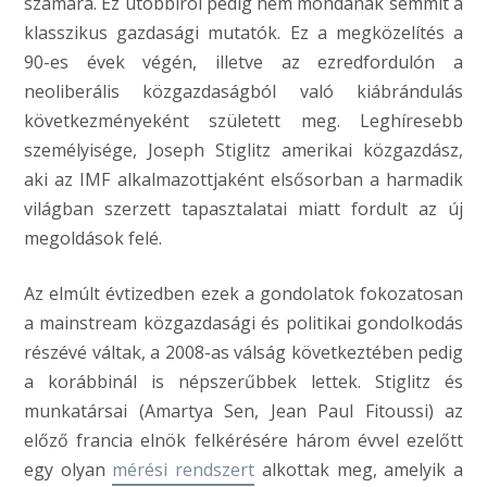
számára. Ez utóbbiról pedig nem mondanak semmit a
klasszikus gazdasági mutatók. Ez a megközelítés a
90-es évek végén, illetve az ezredfordulón a
neoliberális közgazdaságból való kiábrándulás
következményeként született meg. Leghíresebb
személyisége, Joseph Stiglitz amerikai közgazdász,
aki az IMF alkalmazottjaként elsősorban a harmadik
világban szerzett tapasztalatai miatt fordult az új
megoldások felé.
Az elmúlt évtizedben ezek a gondolatok fokozatosan
a mainstream közgazdasági és politikai gondolkodás
részévé váltak, a 2008-as válság következtében pedig
a korábbinál is népszerűbbek lettek. Stiglitz és
munkatársai (Amartya Sen, Jean Paul Fitoussi) az
előző francia elnök felkérésére három évvel ezelőtt
egy olyan
mérési rendszert
alkottak meg, amelyik a