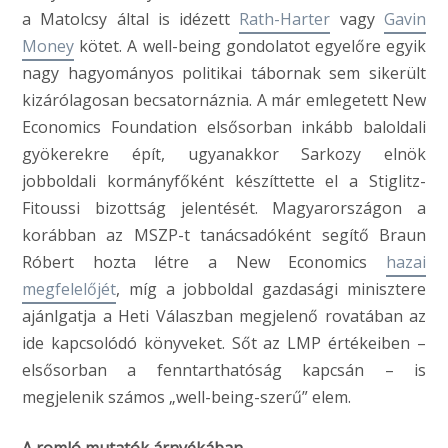
a Matolcsy által is idézett
Rath-Harter
vagy
Gavin
Money
kötet. A well-being gondolatot egyelőre egyik
nagy hagyományos politikai tábornak sem sikerült
kizárólagosan becsatornáznia. A már emlegetett New
Economics Foundation elsősorban inkább baloldali
gyökerekre épít, ugyanakkor Sarkozy elnök
jobboldali kormányfőként készíttette el a Stiglitz-
Fitoussi bizottság jelentését. Magyarországon a
korábban az MSZP-t tanácsadóként segítő Braun
Róbert hozta létre a New Economics
hazai
megfelelőjét
, míg a jobboldal gazdasági minisztere
ajánlgatja a Heti Válaszban megjelenő rovatában az
ide kapcsolódó könyveket. Sőt az LMP értékeiben –
elsősorban a fenntarthatóság kapcsán – is
megjelenik számos „well-being-szerű” elem.