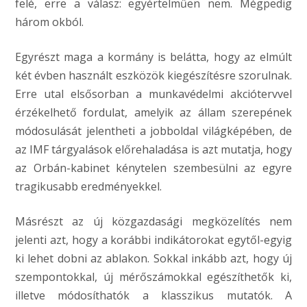
felé, erre a válasz: egyértelműen nem. Mégpedig
három okból.
Egyrészt maga a kormány is belátta, hogy az elmúlt
két évben használt eszközök kiegészítésre szorulnak.
Erre utal elsősorban a munkavédelmi akciótervvel
érzékelhető fordulat, amelyik az állam szerepének
módosulását jelentheti a jobboldal világképében, de
az IMF tárgyalások előrehaladása is azt mutatja, hogy
az Orbán-kabinet kénytelen szembesülni az egyre
tragikusabb eredményekkel.
Másrészt az új közgazdasági megközelítés nem
jelenti azt, hogy a korábbi indikátorokat egytől-egyig
ki lehet dobni az ablakon. Sokkal inkább azt, hogy új
szempontokkal, új mérőszámokkal egészíthetők ki,
illetve módosíthatók a klasszikus mutatók. A