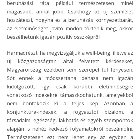
beruházási ráta például természetesen minél
magasabb, annál jobb. Csakhogy az új szemlélet
hozzáteszi, hogyha ez a beruházás környezetbarát,
az életminőséget javító módon történik meg, akkor
beszélhetünk igazán pozitív összképről.
Harmadrészt: ha megvizsgáljuk a well-being, illetve az
új közgazdaságtan által felvetett kérdéseket,
Magyarország ezekben sem szerepel túl fényesen.
Sőt ennek a módszertana idehaza nem igazán
kidolgozott, így csak korábbi életminőségre
vonatkozó indexekre támaszkodhatunk, amelyekből
nem bontakozik ki a teljes kép. Azonban a
konjunktúra-indexek, a fogyasztói bizalom, a
társadalmi egészség, lakhatás és egyéb szempontok
alapján is nehéz kedvező folyamatokról beszámolni.
Természetesen ezt nem lehet egy az egyben a