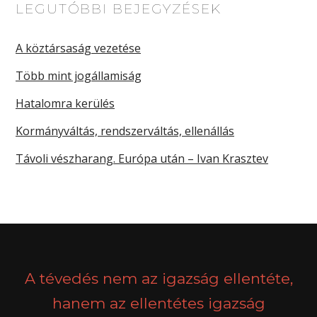
LEGUTÓBBI BEJEGYZÉSEK
A köztársaság vezetése
Több mint jogállamiság
Hatalomra kerülés
Kormányváltás, rendszerváltás, ellenállás
Távoli vészharang. Európa után – Ivan Krasztev
A tévedés nem az igazság ellentéte,
hanem az ellentétes igazság