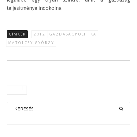
teljesítménye indokolna.
CÍMKÉK
2012
GAZDASÁGPOLITIKA
MATOLCSY GYÖRGY