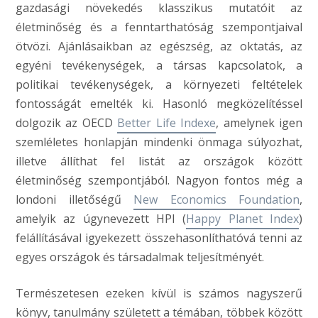
gazdasági növekedés klasszikus mutatóit az
életminőség és a fenntarthatóság szempontjaival
ötvözi. Ajánlásaikban az egészség, az oktatás, az
egyéni tevékenységek, a társas kapcsolatok, a
politikai tevékenységek, a környezeti feltételek
fontosságát emelték ki. Hasonló megközelítéssel
dolgozik az OECD
Better Life Indexe
, amelynek igen
szemléletes honlapján mindenki önmaga súlyozhat,
illetve állíthat fel listát az országok között
életminőség szempontjából. Nagyon fontos még a
londoni illetőségű
New Economics Foundation
,
amelyik az úgynevezett HPI (
Happy Planet Index
)
felállításával igyekezett összehasonlíthatóvá tenni az
egyes országok és társadalmak teljesítményét.
Természetesen ezeken kívül is számos nagyszerű
könyv, tanulmány született a témában, többek között