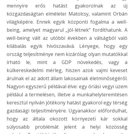
mennyire erős hatást gyakorolnak az új
közgazdaságtan elméletei Matolcsy, valamint Orbán
világképére. Ennek egyik központi fogalma a well-
being, amelyet magyarul „jól-létnek” fordíthatunk. A
well-being vált az utóbbi években a válságból való
kilábalás egyik hívószavává. Lényege, hogy egy
ország teljesítménye nem kizárólag olyan mutatókkal
írható le, mint a GDP növekedés, vagy a
külkereskedelmi mérleg, hiszen azok vajmi keveset
árulnak el az adott állam lakosainak életminőségéről.
Nagyon egyszerű példával élve: egy óriási vegyi üzem
például a termelésen, illetve a munkahelyteremtésen
keresztül nyilván jótékony hatást gyakorol egy térség
gazdasági teljesítményére. Ugyanakkor előfordulhat,
hogy az általa okozott környezeti kár sokkal
súlyosabb problémát jelent a helyi közösség