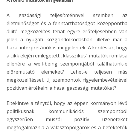
A romló mutatók árnyékában
A gazdasági teljesítménnyel szemben az
életminőséget és a fenntarthatóságot középpontba
állító megközelítés tehát egyre erőteljesebben van
jelen a nyugati közgondolkodásban, illetve már a
hazai interpretációk is megjelentek. A kérdés az, hogy
a cikk elején emlegetett „klasszikus” mutatók romlása
ellenére a well-being szempontjából találhatunk-e
előremutató elemeket? Lehet-e teljesen más
megközelítéssel, új szempontok figyelembevételével
pozitívan értékelni a hazai gazdasági mutatókat?
Eltekintve a ténytől, hogy az éppen kormányon lévő
politikusnak kommunikációs szempontból
egyszerűen muszáj pozitív üzeneteket
megfogalmaznia a választópolgárok és a befektetők