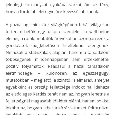
jelenlegi kormányzat nyakába varrni, ám az tény,
hogy a fordulat jelei egyelőre kevéssé látszanak.
A gazdasági miniszter világképében tehát világosan
tetten érhetők egy újfajta szemlélet, a well-being
elemei, a romló mutatók árnyékában azonban ezek a
gondolatok meglehetősen hiteltelenül csengenek.
Nemcsak a statisztikák alapján, hanem a társadalom
többségének mindennapjaiban sem érzékelhetők
pozitív folyamatok. Ráadásul a hazai társadalom
életminősége – különösen az egészségügyi
mutatókban – még attól a szinttől is elmarad, amelyet
egyébként az ország fejlettsége indokolna. Idehaza
az elsődleges kérdés tehát nem az, hogyan lehetne a
fejlettségnél magasabb jól-létet elérni, hanem sokkal
inkább az, hogyan lehet a közérzetünket feltornázni
legalább egy olyan szintre, amit a gazdaság