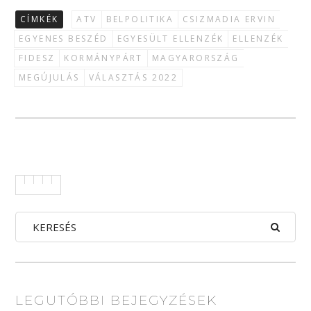
CÍMKÉK
ATV
BELPOLITIKA
CSIZMADIA ERVIN
EGYENES BESZÉD
EGYESÜLT ELLENZÉK
ELLENZÉK
FIDESZ
KORMÁNYPÁRT
MAGYARORSZÁG
MEGÚJULÁS
VÁLASZTÁS 2022
LEGUTÓBBI BEJEGYZÉSEK