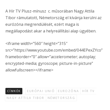
A Hír TV Plusz-mínusz c. műsorában Nagy Attila
Tibor rámutatott, Németország el kívánja kerülni az
eurózóna megrendülését, ezért maga is
megállapodást akar a helyreállítási alap ügyében.
<iframe width=”560″ height=”315″
src=”https://www.youtube.com/embed/044EPexZYco”
frameborder=”0″ allow=”accelerometer; autoplay;
encrypted-media; gyroscope; picture-in-picture”
allowfullscreen></iframe>
CÍMKÉK
EURÓPAI UNIÓ
EUROZÓNA
HÍR TV
NAGY ATTILA TIBOR
NÉMETORSZÁG