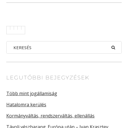
LEGUTÓBBI BEJEGYZÉSEK
Több mint jogállamiság
Hatalomra kerülés
Kormányváltás, rendszerváltás, ellenállás
Távoli vészharang. Európa után – Ivan Krasztev