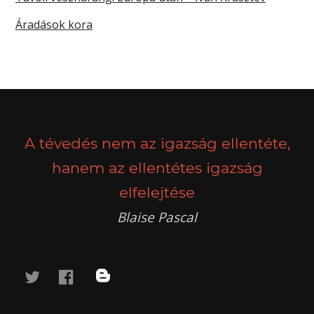
Áradások kora
A tévedés nem az igazság ellentéte,
hanem az ellentétes igazság
elfelejtése
Blaise Pascal
twitter
facebook
blog